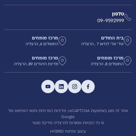
טלפון
09-9592999
בית החולים
מרכז מומחים
שד' אלי לנדאו 7 , הרצליה
החושלים 6, הרצליה
מרכז מומחים
מרכז מומחים
החושלים 8, הרצליה
מדינת היהודים 89, הרצליה
אתר זה מוגן באמצעות reCAPTCHA,
מדיניות הפרטיות
ותנאי השימוש
של
Google
© כל הזכויות שמורות להרצליה מדיקל סנטר
עיצוב ופיתוח HYBRID