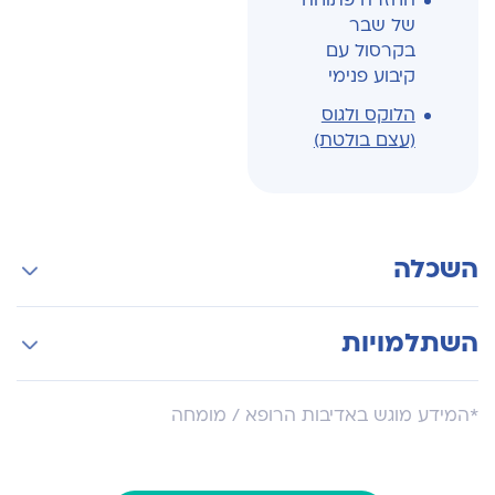
החזרה פתוחה
של שבר
בקרסול עם
קיבוע פנימי
הלוקס ולגוס
(עצם בולטת)
השכלה
בית הספר לרפואה של האוניברסיטה העברית,
השתלמויות
ירושלים
טראומה וטיפול בשברים, גרמניה
*המידע מוגש באדיבות הרופא / מומחה
כירורגיה אורתופדית של כף הרגל, ליברפול, אנגליה
כירורגיה אורתופדית של כף הרגל, בולטימור, ארה"ב