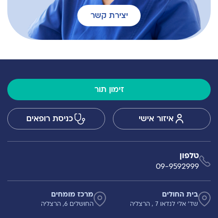
יצירת קשר
זימון תור
איזור אישי
כניסת רופאים
טלפון
09-9592999
בית החולים
מרכז מומחים
שד' אלי לנדאו 7 , הרצליה
החושלים 6, הרצליה