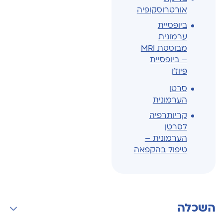
אורטרוסקופיה
ביופסיית
ערמונית
מבוססת MRI
– ביופסיית
פיוז'ן
סרטן
הערמונית
קריותרפיה
לסרטן
הערמונית –
טיפול בהקפאה
השכלה