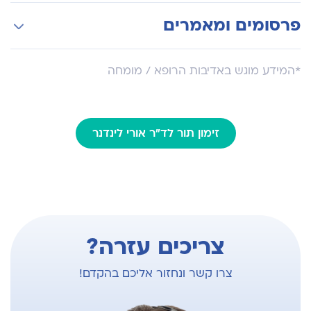
במסגרת התמחותו בקנדה היווה ד"ר לינדנר חלק
פרסומים ומאמרים
מרכזי בפיתוח שיטה לטיפול מקומי בסרטן
הערמונית באמצעות לייזר בהנחית תהודה מגנטית.
ד"ר לינדנר מדבר על טיפול חדשני בסרטן הערמונית
2011-2013 התמחות על באורולוגיה אונקולוגית וטיפול
*המידע מוגש באדיבות הרופא / מומחה
זעיר פולשני מונחה דימות Princess Margaret
Hospital, Toronto, Canada
2004-2010 התמחות באורולוגיה בבית החולים
זימון תור לד"ר אורי לינדנר
שיבא, תל השומר.
1991-1998 בוגר הפקולטה לרפואה, ביה"ס לרפואה
ע"ש סאקלר באוניברסיטת תל-אביב.
צריכים עזרה?
צרו קשר ונחזור אליכם בהקדם!