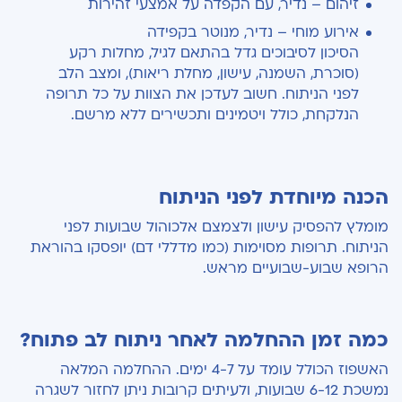
זיהום – נדיר, עם הקפדה על אמצעי זהירות
אירוע מוחי – נדיר, מנוטר בקפידה
הסיכון לסיבוכים גדל בהתאם לגיל, מחלות רקע
(סוכרת, השמנה, עישון, מחלת ריאות), ומצב הלב
לפני הניתוח. חשוב לעדכן את הצוות על כל תרופה
הנלקחת, כולל ויטמינים ותכשירים ללא מרשם.
הכנה מיוחדת לפני הניתוח
מומלץ להפסיק עישון ולצמצם אלכוהול שבועות לפני
הניתוח. תרופות מסוימות (כמו מדללי דם) יופסקו בהוראת
הרופא שבוע-שבועיים מראש.
כמה זמן ההחלמה לאחר ניתוח לב פתוח?
האשפוז הכולל עומד על 4-7 ימים. ההחלמה המלאה
נמשכת 6-12 שבועות, ולעיתים קרובות ניתן לחזור לשגרה