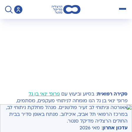
open menu
>
מדיקל בלוג
>
ניתוח לב פתוח המדריך המלא
ניתוח לב פתוח:
המדריך המלא
סקירה רפואית
: בסיוע וביעוץ עם
פרופ' ינאי בן גל
פרופ' ינאי בן גל הנו מומחה לניתוחי מעקפים, מסתמים,
אאורטה וניתוחי לב זעיר פולשניים. מנהל מחלקת ניתוחי לב,
במרכז הרפואי תל אביב, איכילוב. מנתח באופן סדיר בבית
החולים הרצליה מדיקל סנטר.
עדכון אחרון
: מאי 2026