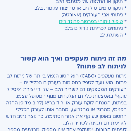
* תיקון או החלפה של מסתמי הלב
* תיקון מומים מולדים או מחיצות פגומות בלב
* ניתוחי אבי העורקים (אאורטה)
*
טיפול ניתוחי בפרפור פרוזדורים
* ניתוחים לכריתת גידולים בלב
* השתלת לב
מה זה ניתוח מעקפים ואיך הוא קשור
לניתוח לב פתוח?
ניתוח מעקפים (CABG) הוא הסוג הנפוץ ביותר של ניתוח לב
פתוח. הוא נועד לטפל בחסימות בעורקים הכליליים –
העורקים המספקים דם לשריר הלב – על ידי יצירת "מסלול
עוקף" באמצעות כלי דם הנלקחים מגוף המטופל עצמו.
בניתוח, המנתח לוקח עורק או וריד בריא (לרוב מדופן החזה
הפנימי, מהרגל או מהזרוע), ומחבר אותו לעורק הכלילי
החסום באופן שעוקף את אזור הסתימה. כך נוצר נתיב חדש
לזרימת דם תקינה לשריר הלב.
לעיתים קרובות, "מעקף" אחד אינו מספיק ומבוצעים מספר