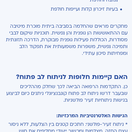
נפוצה וחולפת
בעיות זיכרון קלות ועייפות חולפת
מחקרים מראים שהחלמה בסביבה ביתית מוכרת מיטיבה
עם ההתאוששות הן גופנית והן נפשית. תוכניות שיקום לבבי
מסודרות, הכוללות פעילות גופנית מבוקרת, הדרכה תזונתית
ותמיכה נפשית, משפרות משמעותית את תפקוד הלב
ומפחיתות סיכון עתידי.
האם קיימות חלופות לניתוח לב פתוח?
כן. התקדמות הרפואה הביאה לכך שחלק מההליכים
שבעבר דרשו ניתוח לב פתוח קונבנציונלי ניתנים כיום לביצוע
בגישות ניתוחיות זעיר פולשניות.
הגישות האלטרנטיביות המרכזיות:
* ניתוח זעיר-פולשני: חתכים קטנים בין הצלעות, ללא ניסור
עצם החזה. מצלמות ומכשור ייעודי מחליפים את חוש