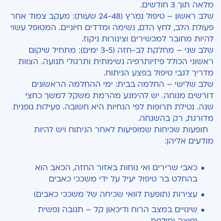
מלאה תוך 3 חודשים.
שלב ראשון – טיפול נמרץ (24-48 שעות): מעקב צמוד אחר
פעולת הלב, לחץ הדם, נשימה ומדדים חיוניים. המטופל עשוי
להיות מחובר למכשירים וצינורות ניקוז.
שלב שני – מחלקת לב-חזה (3-5 ימים): מתחיל שיקום
ראשוני הכולל פיזיותרפיה נשימתית ותרגולי תנועה. הצוות
מדריך לגבי טיפול בפצע הניתוח.
שלב שלישי – החלמה בבית: ימי ההחלמה הראשונים
דורשים מנוחה. יש להימנע מהרמת משקל למשך כחצי
שנה. נטילת תרופות לפי הנחיות היא חשובה. פעילות גופנית
מדורגת, רק בהשגחה.
תופעות שכיחות שמופיעות לאחר הניתוח ויש להיות
מודעים אליהן:
כאבי שרירים ואי נוחות באזור החזה, הכאב הוא
בהחלט בר טיפול יעיל על ידי משככי כאבים
עצירות (תופעת לוואי שכיחה של משככי כאבים)
שינויים במצב הרוח ודיכאון קל – תגובה נפשית