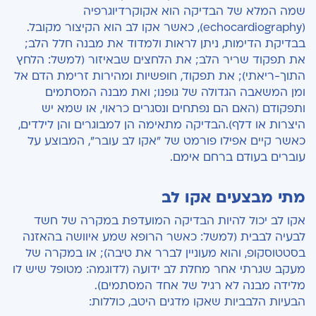
שמה המלא של הבדיקה הוא אקוקרדיוגרפיה
(echocardiography), כאשר אקו לב הוא הקיצור מקובל.
בבדיקת הדימות, ניתן לראות ולמדוד את מבנה חלל הלב;
את תפקוד שריר הלב; את הלחצים שבאיזור (למשל: הלחץ
התוך-ריאתי); את תפקוד, חופשיות ומהירות זרימת הדם אל
ומן המשאבה הגדולה של גופנו; ואת מבנה המסתמים
ותפקודם (האם הם נפתחים ונסגרים כראוי, או שמא יש
היצרות או דלף).הבדיקה מתאימה הן למבוגרים והן לילדים,
כאשר קיים אפילו פורמט של "אקו לב עובר", המבוצע על
עוברים בעודם ברחם אימם.
מתי מבצעים אקו לב
אקו לב יכול להיות הבדיקה המועדפת במקרה של חשד
לבעיה לבבית (למשל: כאשר הרופא שמע איוושה בהאזנה
בסטטוסקופ, והוא מעוניין לברר את טיבה); או במקרה של
מעקב שגרתי אחר מחלת לב ידועה (לדוגמה: מטופל שיש לו
מלידה מבנה לא רגיל של אחד המסתמים).
הבעיות הלבביות שאקו מדגים היטב, כוללות: