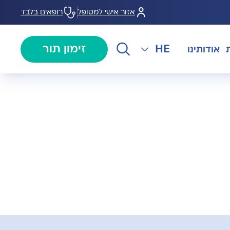
אזור אישי למטופל
רופאים בלבד
HE
זימון תור
אודותינו
EN
צנתורים
מרכז המוז MOHS
The International Department
RU
ל במחלות
צרו קשר
קרדיולוגיה
מרפאת טרום ניתוח
AR
ולוגיה)
מכון EMG
רפואת כאב
 בערמונית
רדיולוגיה
בנק הזרע ותרומת ביצית B-
גיה רובוטית
MOM