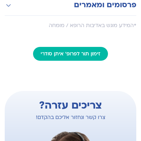
איגוד אא"ג ראש וצוואר הישראלי
פרסומים ומאמרים
ניתוחים אנדוסקופיים דרך האף לדרכי הדמעות
איגוד הרינולוגיה הישראלי
וארובות העיניים
איגוד הרינולוגיה האירופאי
ניתוחי בסיס גולגולת אנדוסקופיים
עמית מחקר במעבדה לגידולי ראש וצוואר בבית
*המידע מוגש באדיבות הרופא / מומחה
החולים ג'ונס הופקינס, בלטימור, מרילנד
איגוד הרינולוגיה האמריקאי
למאמרים באתר PubMed
זימון תור לפרופ' איתן סודרי
צריכים עזרה?
צרו קשר ונחזור אליכם בהקדם!