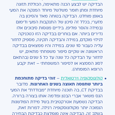
הבדיקה יש לבצע הכנה מתאימה, הכוללת תזונה
מיוחדת ומתן חומר משלשל מיוחד המנקה את המעי
באופן מוחלט. הבדיקה בטוחה מאד והסיכון בה
מזערי, בכלל זה סיכון של התנקבות המעי ודימום
(במידה והוסר פוליפ). בידיים מנוסות סיבוכים אלו
נדירים ביותר. אם בוחרים בבדיקה הזו כטכניקה
לגילוי מוקדם, במידה והבדיקה תקינה, מספיק לחזור
עליה כעבור 10 שנים. במידה והיו ממצאים בבדיקה
הראשונה או שקיים סיפור משפחתי מתאים, יש
לחזור על הבדיקה כל שנה עד כל 5 שנים (בהתאם
לסוג הממצא או לסיפור המשפחתי – זאת יקבע
הרופא המומחה).
קולונוסקופיה וירטואלית
–
זוהי בדיקה מתוחכמת
ביותר שתפסה תאוצה בשנים האחרונות
. מדובר
בבדיקת CT, בה תוכנה מיוחדת "מבודדת" את המעי
הגס משאר אברי הבטן ומדמה אותו בצורה ברורה.
הבדיקה נשמעת אטרקטיבית בשל מידת הפולשנות
הנמוכה יותר מקולונוסקופיה רגילה. למרות זאת,
בשלב זה, הבדיקה אינה מומלצת כבדיקת הבחירה