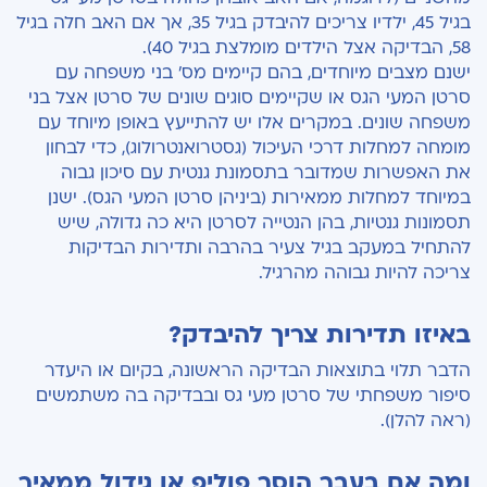
בגיל 45, ילדיו צריכים להיבדק בגיל 35, אך אם האב חלה בגיל
58, הבדיקה אצל הילדים מומלצת בגיל 40).
ישנם מצבים מיוחדים, בהם קיימים מס' בני משפחה עם
סרטן המעי הגס או שקיימים סוגים שונים של סרטן אצל בני
משפחה שונים. במקרים אלו יש להתייעץ באופן מיוחד עם
מומחה למחלות דרכי העיכול (גסטרואנטרולוג), כדי לבחון
את האפשרות שמדובר בתסמונת גנטית עם סיכון גבוה
במיוחד למחלות ממאירות (ביניהן סרטן המעי הגס). ישנן
תסמונות גנטיות, בהן הנטייה לסרטן היא כה גדולה, שיש
להתחיל במעקב בגיל צעיר בהרבה ותדירות הבדיקות
צריכה להיות גבוהה מהרגיל.
באיזו תדירות צריך להיבדק?
הדבר תלוי בתוצאות הבדיקה הראשונה, בקיום או היעדר
סיפור משפחתי של סרטן מעי גס ובבדיקה בה משתמשים
(ראה להלן).
ומה אם בעבר הוסר פוליפ או גידול ממאיר