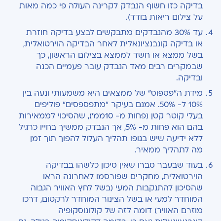
בדיקה כזו חשוף הנבדק לקרינה העולה פי כמה מאות
על צילום ריאות בודד).
עד 30% מהנבדקים מתבקשים לבצע בדיקה חוזרת
או בדיקה קונבנציונאלית לאחר הבדיקה הוירטואלית,
בשל ממצא או חשד לממצא בצילום הראשון, כך
שבמקרים רבים מאד הנבדק עובר פעמיים הכנה
ובדיקה.
מידת ה"פספוס" של ממצאים היא משמעותי ונעה בין
10% ל- 50%. אמנם בעיקר "מתפספסים" פוליפים
בעלי קוטר קטן (פחות מ- 10ממ'), שהסיכוי לממאירות
בהם הוא פחות מ- 5%, אך הנבדק ממשיך בחייו כרגיל
ללא ידיעה שיש בגופו תהליך העלול להפוך תוך זמן
מה לתהליך ממאיר.
בעוד שבעבר סברו שאין סיכון כלשהו בבדיקה
הוירטואלית, מחקרים שפורסמו לאחרונה הראו
שהסיכון להתנקבות המעי (בשל לחץ האוויר הגבוה
המוחדר למעי או בשל הצינור המוחדר לרקטום, דרכו
מוזרם האוויר) דומה לזה של קולונוסקופיה