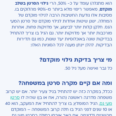
הוא מתגלה) עומד על כ- 50%, הרי
גילוי הסרטן בשלב
מוקדם
, מאפשר ריפוי מלא ביותר מ-90% מהלוקים בו.
מסיבות אלו נודעת החשיבות הרבה לגילוי מוקדם של
המחלה. ישנן שיטות אחדות לגילוי מוקדם של סרטן המעי
הגס. חלקן קלות יותר לביצוע, אך מדויקות פחות. אחרות
מורכבות יותר אך מדויקות יותר. גם הגיל בו צריך להתחיל
בבדיקות שונה באוכלוסיות יעד שונות, כמו גם תדירות
הבדיקות. להלן יינתן מענה לכל הסוגיות האלו:
מי צריך בדיקת גילוי מוקדם?
כל גבר ואישה מעל גיל 50.
ומה אם קיים מקרה סרטן במשפחה?
ככלל, במקרה כזה יש להתחיל בגיל צעיר יותר. אם יש קרוב
משפחה מדרגה ראשונה (הורה, אח או בן) שהיה לו
סרטן
מעי גס
, הגיל המומלץ, בו צריך להתחיל את המעקב, הוא 40
או 10 שנים לפני הגיל בו חלה קרוב המשפחה – המוקדם
מהשניים (לדוגמה, אם האב אובחן כחולה בסרטן מעי גס