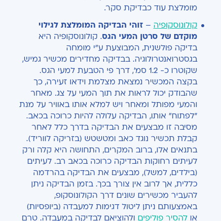
מומלצת עוד כבדיקת סקר.
קולונוסקופיה
–
זוהי הבדיקה המומלצת לגילוי
מוקדם של סרטן המעי הגס
. קולונוסקופיה היא
בדיקה פולשנית, המבוצעת ע"י מומחה
בגסטרואנטרולוגיה. בבדיקה מחדירים מכשיר גמיש,
שקוטרו כ- 1.2 סמ', דרך פי הטבעת למעי הגס.
בקצה המכשיר נמצאת מצלמת וידאו זעירה, כך
שהבודק יכול לראות את תוך המעי על צג. מאחר
והמעי מפותל ומאחר ויש למלא אותו באוויר על מנת
"לפתוח" אותו, הבדיקה עלולה להיות כרוכה בכאב.
מסיבה זו מבצעים את הבדיקה בדרך כלל לאחר
קבלת תכשיר נוגד כאב ומטשטש (בזריקה לווריד).
בתנאים אלו, ברוב המקרים, התחושה היא קלה ורק
לעיתים רחוקות הבדיקה כרוכה בכאב רב. לעיתים
(בילדים, למשל), מבצעים את הבדיקה בהרדמה
כללית, אך לרוב אין צורך בכך. בזמן הבדיקה ניתן
להעביר מכשירים שונים דרך הקולונוסקופ,
באמצעותם ניתן ליטול דגימות למעבדה (ביופסיות)
או
להסיר פוליפים
ולהוציאם לבדיקה במעבדה. טרם