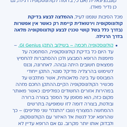
קונבנציונאלית (אם כי, בדומה לקולונוסקופיה רגילה, גם
כן נדיר מאד).
מכל הסיבות שנמנו לעיל,
ההמלצה לבצע בדיקת
קולונוסקופיה וירטואלית קיימת רק כאשר אין אפשרות
(בדרך כלל בשל קושי טכני) לבצע קולונוסקופיה מלאה
בדרך הרגילה
.
קולונוסקופיה חכמה – בשילוב התקן GI Genius.
–
עד היום כל בדיקת קולונוסקופיה, הסתמכה על
מיומנות הרופא המבצע ולכן ההסתברות להחמיץ
ממצאים חשובים היתה גבוהה. לאחרונה, נכנס
לשימוש בהרצליה מדיקל סנטר, התקן ייחודי
המבוסס על בינה מלאכותית, אשר מתלבש על
מכשיר הקולונוסקופיה הקיים.ההתקן החכם מזהה
במהירות אזורים החשודים כפוליפים: כאשר מאותר
מקום כזה, הוא מסומן על המסך בצורה ברורה
ובולטת, בצורה דומה לזו שמופיעה בתרשים
ההמחשה המצורף (שבו "התגלו" שני פוליפים) – כך
שהרופא יוכל לגשת אל האיזור עם הקולונוסקופ,
ולבדוק אותו יותר מקרוב. גם אם הרופא עדיין לא