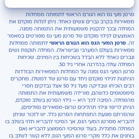
מי צריך בדיקת גילוי מוקדם?
סרטן מעי גס הוא הגורם הראשי לתמותה ממחלות
ממאירות בקרב גברים ונשים כאחד. ניתן לגלות מוקדם את
ומה אם קיים מקרה סרטן במשפחה?
המחלה ובכך להקטין משמעותית את התמותה ממנה.
האמצעים לגילוי מוקדם של סרטן מעי גס מפורטים במאמר
באיזו תדירות צריך להיבדק?
זה.
סרטן המעי הגס הוא הגורם הראשי
לתמותה ממחלות
ממאירות בעולם המערבי (ובישראל). המחלה תוקפת נשים
ומה אם בעבר הוסר פוליפ או גידול ממאיר מהמעי
וגברים כאחד ללא הבדל בשכיחות בין המינים. שכיחות
הגס?
המחלה עולה בהדרגה אחרי גיל 50.
סרטן המעי הגס נמנה על המחלות הממאירות הבודדות
איזה בדיקות קיימות לגילוי מוקדם של סרטן המעי
הניתנות לגילוי מוקדם (יחד עם סרטן שד למשל). מחקרים
הגס?
רבים הוכיחו שבדיקה מעל גיל 50 אצל נבדקים חסרי
נקודות חשובות
סימפטומים כלשהם, מורידה משמעותית את התמותה
מהמחלה. הסיבה לכך היא – גילוי הסרטן בשלב מוקדם,
הניתן לריפוי וגילוי תהליכים טרום-ממאירים (פוליפים),
שהסרתם מונעת התפתחות הסרטן כלל. יש לזכור שניתן
להבריא מסרטן המעי הגס, אך הסיכוי להבריא תלוי בשלב בו
המחלה מתגלית. בעוד שהסיכוי הממוצע להבריא (אם
בוחנים את כלל מקרי סרטן המעי הגס, ללא קשר לשלב בו