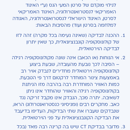
לגילוי מוקדם של סרטן המעי הגס (ע"י האיגוד
האמריקאי לגסטרואנטרולוגיה, האיגוד האמריקאי
לסרטן, האיגוד הישראלי לגסטרואנטרולוגיה, האגודה
למלחמה בסרטן ועוד) מהסיבות הבאות:
ההכנה לבדיקה (שאינה נעימה בכל מקרה) זהה לזו
של קולונוסקופיה קונבנציונאלית, כך שאין יתרון
לבדיקה הוירטואלית.
אי הנוחות (או הכאב) אינה שונה מקולונוסקופיה רגילה
– הסיבה לכך נובעת מהעובדה, שבעת ביצוע
קולונוסקופיה וירטואלית מחדירים לנבדק אויר רב
באמצעות צינור המוחדר לרקטום דרך פי הטבעת.
כמות האוויר המוחדרת רבה בהרבה מזו הניתנת
בקולונוסקופיה רגילה והאוויר שהוחדר אינו ניתן
לשאיבה. יתרה מכך, הנבדק אינו מקבל זריקה נגד
כאב. מחקרים רבים (ומניסיוני כגסטרואנטרולוג) הראו,
שנבדקים שעברו את שתי הבדיקות, העדיפו בדיעבד
את הבדיקה הקונבנציונאלית על פני הוירטואלית.
מדובר בבדיקת CT שיש בה קרינה רבה מאד (בכל