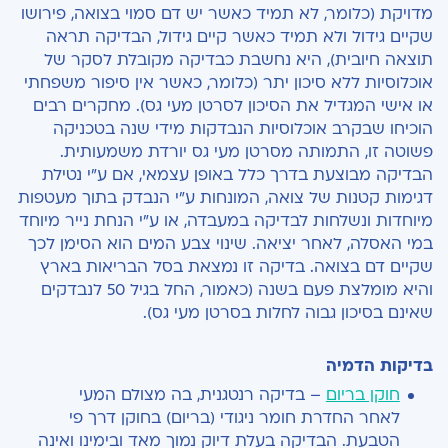
מדויקת (כלומר, לא תמיד כאשר יש דם סמוי בצואה, פירושו
שקיים גידול ולא תמיד כאשר קיים גידול, הבדיקה תראה
תוצאה חיובית), היא נחשבת כבדיקה מקובלת לסקר של
אוכלוסיות ללא סיכון יתר (כלומר, כאשר אין סיפור משפחתי
או אישי המגדיל את הסיכון לסרטן מעי גס). מחקרים רבים
הוכיחו שבקרב אוכלוסיות הנבדקות מידי שנה בטכניקה
פשוטה זו, התמותה מסרטן מעי גס יורדת משמעותית.
הבדיקה מבוצעת בדרך כלל באופן עצמאי, אם ע"י נטילת
דגימות קטנות של צואה, המונחות ע"י הנבדק בתוך מעטפות
מיוחדות ונשלחות לבדיקה במעבדה, או ע"י הנחת נייר מיוחד
במי האסלה, לאחר יציאה. שינוי צבע המים הוא הסימן לכך
שקיים דם בצואה. בדיקה זו נמצאת בסל הבריאות בארץ
והיא מומלצת פעם בשנה (כאמור, החל בגיל 50 לנבדקים
שאינם בסיכון גבוה לחלות בסרטן מעי גס).
בדיקות הדמיה
חוקן בריום
– בדיקה רנטגנית, בה מצולם המעי
לאחר החדרת חומר ניגודי (בריום) בחוקן דרך פי
הטבעת. הבדיקה בעלת דיוק נמוך מאד ובימינו ואינה