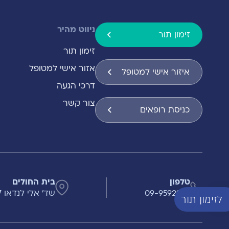
ניווט מהיר
זימון תור
זימון תור
אזור אישי למטופל
איזור אישי למטופל
דרכי הגעה
צור קשר
כניסת רופאים
טלפון
בית החולים
09-9592999
שד' אלי לנדאו 7 , הרצליה
לזימון תור