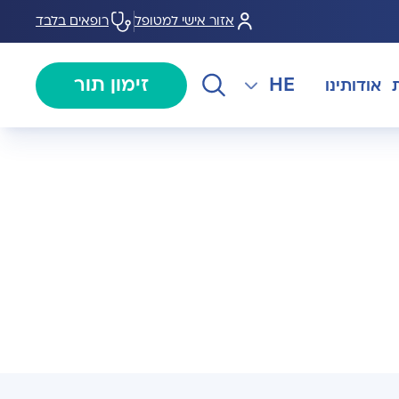
אזור אישי למטופל
רופאים בלבד
HE
זימון תור
אודותינו
EN
צנתורים
מרכז המוז MOHS
The International Department
RU
ל במחלות
צרו קשר
קרדיולוגיה
מרפאת טרום ניתוח
AR
ולוגיה)
מכון EMG
רפואת כאב
 בערמונית
רדיולוגיה
בנק הזרע ותרומת ביצית B-
גיה רובוטית
MOM