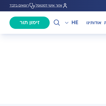
אזור אישי למטופל
רופאים בלבד
HE
זימון תור
אודותינו
EN
צנתורים
מרכז המוז MOHS
The International Department
RU
ל במחלות
צרו קשר
קרדיולוגיה
מרפאת טרום ניתוח
AR
ולוגיה)
מכון EMG
רפואת כאב
 בערמונית
רדיולוגיה
בנק הזרע ותרומת ביצית B-
גיה רובוטית
MOM