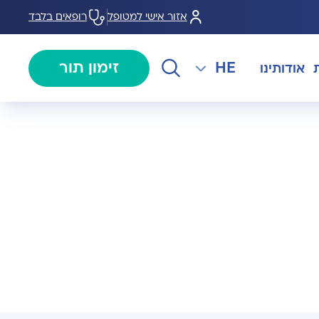
אזור אישי למטופל
רופאים בלבד
HE
זימון תור
אודותינו
EN
צנתורים
מרכז המוז MOHS
The International Department
RU
ל במחלות
צרו קשר
קרדיולוגיה
מרפאת טרום ניתוח
AR
ולוגיה)
מכון EMG
רפואת כאב
 בערמונית
רדיולוגיה
בנק הזרע ותרומת ביצית B-
גיה רובוטית
MOM