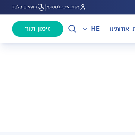
אזור אישי למטופל
רופאים בלבד
HE
זימון תור
אודותינו
EN
צנתורים
מרכז המוז MOHS
The International Department
RU
ל במחלות
צרו קשר
קרדיולוגיה
מרפאת טרום ניתוח
AR
ולוגיה)
מכון EMG
רפואת כאב
 בערמונית
רדיולוגיה
בנק הזרע ותרומת ביצית B-
גיה רובוטית
MOM