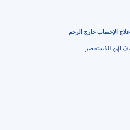
استخدام حُقنة سِتروتايد (Cetrotide) ضمن إطار علاج الإخصاب خارج الرحم
فَ لهُن المُستحضَر