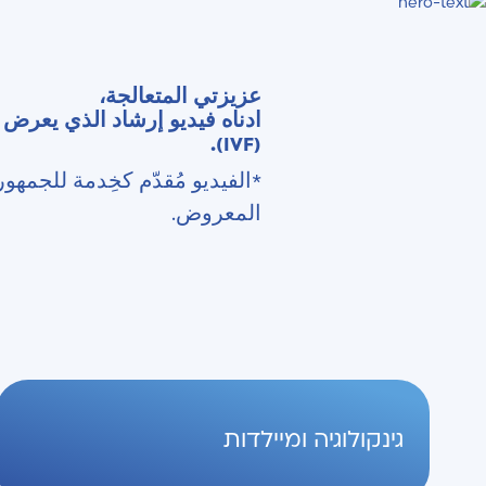
عزيزتي المتعالجة،
(IVF).
*الفيديو مُقدّم كخِدمة للجمهو
المعروض.
גינקולוגיה ומיילדות