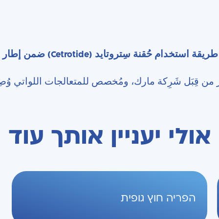
ادناه فيديو إرشاد الذي يعرض طريقة 
ر من قِبَل شَرِكة مارك، ومُخصص للمتعالجات اللواتي وُصِ
אולי יעניין אותך עוד
הפריה חוץ גופית