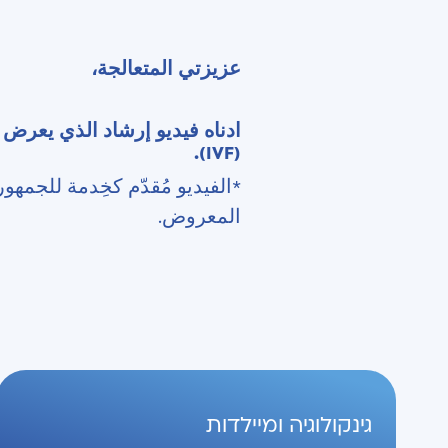
عزيزتي المتعالجة،
(IVF).
*الفيديو مُقدّم كخِدمة للجمهو
المعروض.
גינקולוגיה ומיילדות