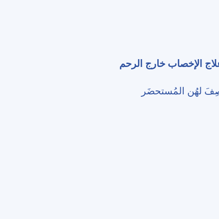
ستخدام حُقنة جونال_ف (Gonal-f) ضمن إطار علاج الإخصاب خارج الرحم
فَ لهُن المُستحضَر