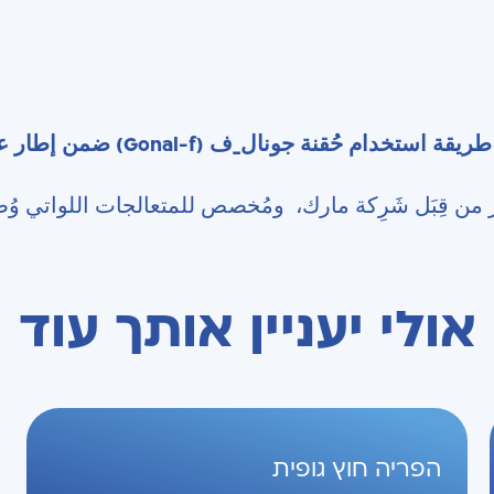
ادناه فيديو إرشاد الذي يعرض طريقة ا
ر من قِبَل شَرِكة مارك، ومُخصص للمتعالجات اللواتي وُصِ
אולי יעניין אותך עוד
הפריה חוץ גופית