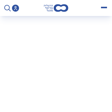
open menu
>
סיבוכי פה ולסת - ד"ר רונית קגן בתוכנית "פנימה" ב"כאן מורשת"
סיבוכי פה ולסת – ד"ר
רונית קגן בתוכנית
"פנימה" ב"כאן
מורשת"