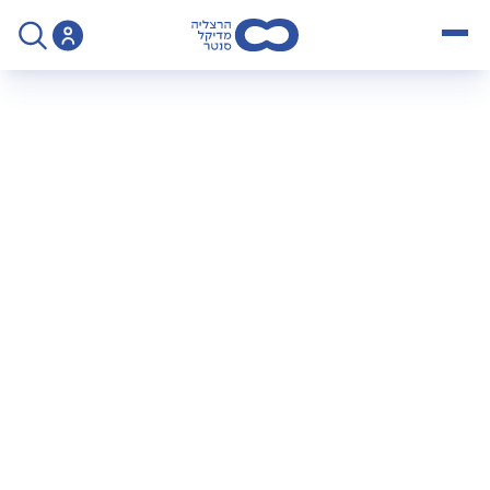
open menu
>
ד"ר בן גלים פלג - אורטופד מומחה בניתוחי גב
ד"ר בן גלים פלג –
אורטופד מומחה
בניתוחי גב