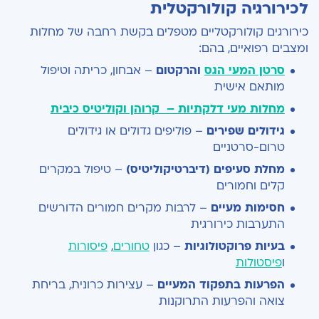
לכירורגיה קולורקטלית
כירורגים קולורקטליים מטפלים בקשת רחבה של מחלות
ומצבים רפואיים, בהם
:
סרטן המעי הגס
והרקטום
–
אבחון, כריתה וטיפול
מותאם אישית
מחלות מעי דלקתיות – קרוהן וקוליטיס כיבית
גידולים שפירים
–
פוליפים גדולים או גידולים
טרום-סרטניים
מחלת סעיפים (דיברטיקוליטיס)
–
טיפול במקרים
קלים וחמורים
חסימות מעיים
–
לרבות מקרים חמורים הדורשים
התערבות כירורגית
בעיות פרוקטולוגיות
–
כגון
טחורים
,
פיסורות
ו
פיסטולות
הפרעות בתפקוד המעיים
–
עצירות כרונית, בריחת
צואה והפרעות התרוקנות