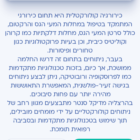
כל מה שחשוב לדעת על כירורגיה קולורקטלית
כירורגיה קולורקטלית היא תחום כירורגי
מגוון הבעיות המטופלות על ידי מומחה לכירורגיה
המתמקד בטיפול במחלות המעי הגס והרקטום,
קולורקטלית
כולל סרטן המעי הגס, מחלות דלקתיות כמו קרוהן
טיפולים וניתוחים המבוצעים בהרצליה מדיקל סנטר
וקוליטיס כיבית, וכן בעיות פרוקטולוגיות כגון
טחורים ופיסורות.
יתרונות הגישה הזעיר-פולשנית
בעבר, ניתוחים בתחום זה דרשו החלמה
ממושכת, אך כיום, בזכות טכנולוגיות מתקדמות
כמו לפרוסקופיה ורובוטיקה, ניתן לבצע ניתוחים
בגישה זעיר-פולשנית, המאפשרת התאוששות
מהירה יותר עם פחות סיבוכים.
בהרצליה מדיקל סנטר מתבצעים מגוון רחב של
ניתוחים קולורקטליים על ידי מומחים מובילים,
תוך שימוש בטכנולוגיות מתקדמות ובסביבה
רפואית תומכת.