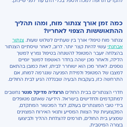
להקדים תרופה למכה ולטפל בכלי הדם עוד לפני שיינזק.
כמה זמן אורך צנתור מוח, ומהו תהליך
ההתאוששות הצפוי לאחריו?
צנתור מוח טיפולי אורך בין שעתיים לשלוש שעות.
צנתור
אבחנתי
עשוי להיות קצר יותר. לרוב, לאחר שיסתיים הצנתור
בהצלחה יועבר המטופל להשגחה בטיפול נמרץ למשך
הלילה, ולאחר מכן ישהה בחדר האשפוז למשך יומיים
נוספים. לאחר מכן הוא ישוחרר לביתו, זאת כמובן בהתאם
למצבו של המטופל ולמידת הפגיעה שנגרמה למוחו, אם
התרחשה כזו, בעקבות הבעיה שבגללה הגיע לבית החולים.
חדרי הצנתורים בבית החולים
הרצליה מדיקל סנטר
נחשבים
למתקדמים ולחדישים בישראל. הידיעה שאתם מטופלים
בידי טובי המצנתרים בעולם, לצד המכשור המתקדם,
המקצועיות של הצוות המסייע ותנאי האירוח המצוינים
שמציע בית החולים, תורמים להצלחת ההליך ולביצועו
בצורה המיטבית.