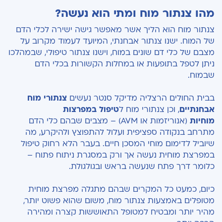
מהו צנתור מוח ומתי הוא נעשה?
צנתור מוח הוא הליך אשר מאפשר גישה ישירה לכלי הדם
של המוח. ישנו צנתור אבחנתי, המיועד לעמוד מקרוב על
מצבם של כלי דם שונים במוח, וישנו צנתור טיפולי, שבמהלכו
ניתן לטפל בתופעות או במחלות הקשורות בכלי הדם
שבמוח.
בבית החולים הרצליה מדיקל סנטר נעשים
צנתורי מוח
אבחנתיים
, וכן צנתורי מוח ל
טיפול במפרצות
מוחיות
(אנוריזמות או AVM) – מצבים שבהם כלי הדם
מתרחב בנקודה ספציפית ועלול להתפוצץ ולהיקרע, מה
שיוביל לדימום מוחי המסכן חיים. בעבר הלא רחוק טיפול
במפרצת מוחית נעשה אך ורק במסגרת ניתוח פתוח –
כלומר דרך פתח שנעשה בראש ובגולגולת.
כיום, כמעט כל המקרים שבהם מתגלה מפרצת מוחית
מטופלים באמצעות צנתור מוח, משום שהוא פשוט יותר,
מהיר יותר ומבטיח למטופל התאוששות קצרה ומהירה