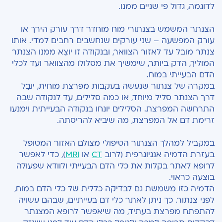
לדוגמה, גדול פי שניים ממנו.
הצנתר המשמש בצנתורי מוח מוחדר דרך עורק הירך או
עורק המפשעה – שני עורקים שנחשבים רחבים למדי. אותו
צנתר מובל עד לאזור הצוואר, ובנקודה זו יוצֵא ממנו הצנתר
המוליך, הדק ביותר, שימשיך את מסלולו מהצוואר ועד לכלִי
הדם הבעייתי במוח.
במקרה של צנתור שנעשה בעקבות מפרצת מוחית, יוּבַל
דרך הצנתר סליל מיוחד, או כמה סלילים, עד לנקודה שבה
התרחשה המפרצת. הסלילים יונחו בנקודה הבעייתית וימנעו
זרימת דם אל המפרצת, מה שיביא להריסתה.
במקביל למהלך הצנתור הטיפולי מצולם האזור המטופל
בעזרת הדמיה אנגיוגרפית (לרוב
CT
או
MRI
), כדי לאפשר
לרופא לאתר בקלות את כלי הדם הבעייתי ולוודא שפעולה
בוצעה כראוי.
הדמיה כזו משמשת גם לבדיקה כללית של כלי הדם במוח,
לפני צנתור. כך ניתן לאתר כלי דם בעייתיים, שבהם עשויה
להתפתח מפרצת בעתיד, מה שיאפשר לרופא המצנתר