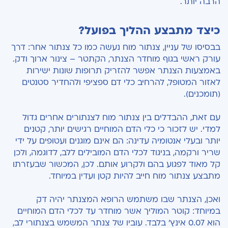
הרבה יותר.
כיצד מתבצע ההליך בפועל?
בבסיסו של עניין, צנתור מוח נעשה כמו כל צנתור אחר: דרך
עורק ראשי בגוף מוחדר הצנתר, הקתטר – צינור ארוך ודק.
באמצעות הצנתר אפשר להזריק תרופות שונות ישירות
לאזור המטופל, להרחיב כלי דם ספציפי ולהחדיר סטנטים
(תומכנים).
עם זאת, ההבדלים בין צנתור מוח לצנתורים אחרים גדול
למדי. יש לזכור כי כלי הדם המוחיים רגישים יותר, קטנים
יותר ובעלי אנטומיה עדינה: הם אינם מוגנים ועטופים על ידי
שריר ורקמה, בניגוד לכלי הדם המובילים ללב, לדוגמה, ולכן
קל מאוד לפגוע בהם ולקרוע אותם. לכן, המכשור שבעזרתו
מתבצע צנתור מוח חייב להיות קטן ועדין במיוחד.
ואכן, הצנתר שבו משתמש הרופא המצנתר יהיה דק
במיוחד: קוטר המוליך אשר מוחדר עד לכלי הדם המוחיים
הוא 0.07 אינץ' בלבד. עוביו של צנתר המשמש בצנתורי לב,