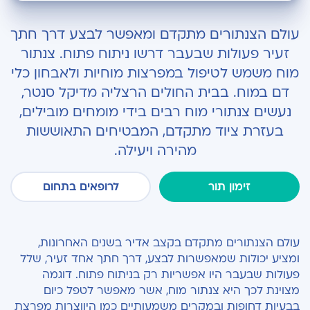
מהו צנתור מוח ומתי הוא נעשה?
עולם הצנתורים מתקדם ומאפשר לבצע דרך חתך
כיצד מתבצע ההליך בפועל?
זעיר פעולות שבעבר דרשו ניתוח פתוח. צנתור
מוח משמש לטיפול במפרצות מוחיות ולאבחון כלי
כמה זמן אורך צנתור מוח, ומהו תהליך ההתאוששות
הצפוי לאחריו?
דם במוח. בבית החולים הרצליה מדיקל סנטר,
נעשים צנתורי מוח רבים בידי מומחים מובילים,
בעזרת ציוד מתקדם, המבטיחים התאוששות
מהירה ויעילה.
זימון תור
לרופאים בתחום
עולם הצנתורים מתקדם בקצב אדיר בשנים האחרונות,
ומציע יכולות שמאפשרות לבצע, דרך חתך אחד זעיר, שלל
פעולות שבעבר היו אפשריות רק בניתוח פתוח. דוגמה
מצוינת לכך היא צנתור מוח, אשר מאפשר לטפל כיום
בבעיות דחופות ובמקרים משמעותיים כמו היווצרות מפרצת