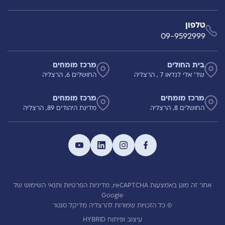
טלפון
09-9592999
בית החולים
מרכז מומחים
שד' אלי לנדאו 7 , הרצליה
החושלים 6, הרצליה
מרכז מומחים
מרכז מומחים
החושלים 8, הרצליה
מדינת היהודים 89, הרצליה
אתר זה מוגן באמצעות reCAPTCHA,
מדיניות הפרטיות
ותנאי השימוש
של
Google
© כל הזכויות שמורות להרצליה מדיקל סנטר
עיצוב ופיתוח HYBRID