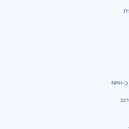
ית
האבחנה השגויה היא בעיה גדולה על רקע העובדה שבניגוד למחלות הדמנציה למיניהן, שאינן ברות טיפול, הטיפול ב-NPH
הם: