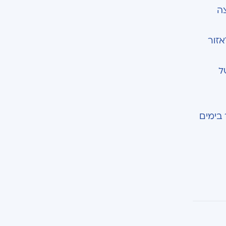
ה
אזור
ל
בימים