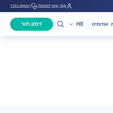
אזור אישי למטופל
רופאים בלבד
HE
זימון תור
אודותינו
EN
צנתורים
מרכז המוז MOHS
The International Department
RU
ל במחלות
צרו קשר
קרדיולוגיה
מרפאת טרום ניתוח
AR
ולוגיה)
מכון EMG
רפואת כאב
 בערמונית
רדיולוגיה
בנק הזרע ותרומת ביצית B-
גיה רובוטית
MOM