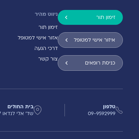
ניווט מהיר
זימון תור
זימון תור
אזור אישי למטופל
איזור אישי למטופל
דרכי הגעה
צור קשר
כניסת רופאים
טלפון
בית החולים
09-9592999
שד' אלי לנדאו 7 , הרצליה