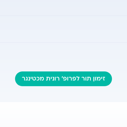
רות
 ע"ש סאקלר, אוניברסיטת תל-אביב
זימון תור לפרופ' רונית מכטינגר