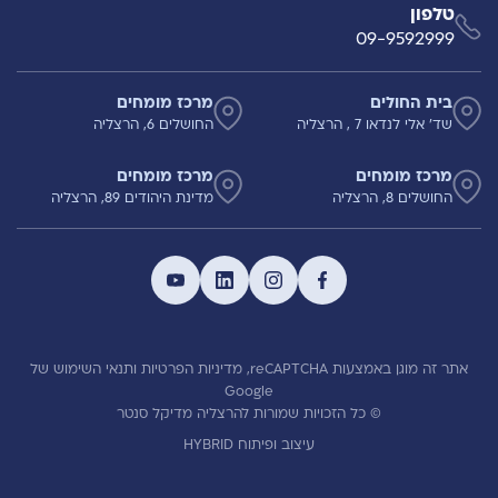
טלפון
09-9592999
בית החולים
מרכז מומחים
שד' אלי לנדאו 7 , הרצליה
החושלים 6, הרצליה
מרכז מומחים
מרכז מומחים
החושלים 8, הרצליה
מדינת היהודים 89, הרצליה
אתר זה מוגן באמצעות reCAPTCHA,
מדיניות הפרטיות
ותנאי השימוש
של
Google
© כל הזכויות שמורות להרצליה מדיקל סנטר
עיצוב ופיתוח HYBRID