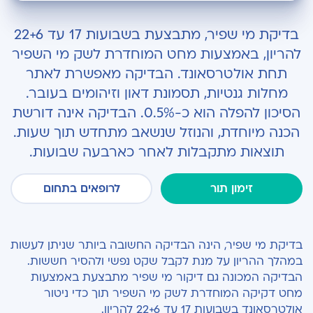
האם לעשות את הבדיקה?
בדיקת מי שפיר, מתבצעת בשבועות 17 עד 22+6
למי הבדיקה מיועדת?
להריון, באמצעות מחט המוחדרת לשק מי השפיר
תחת אולטרסאונד. הבדיקה מאפשרת לאתר
מה הבדיקה מגלה?
מחלות גנטיות, תסמונת דאון וזיהומים בעובר.
מתי עושים את הבדיקה?
הסיכון להפלה הוא כ-0.5%. הבדיקה אינה דורשת
הכנה מיוחדת, והנוזל שנשאב מתחדש תוך שעות.
הכנה לבדיקה
תוצאות מתקבלות לאחר כארבעה שבועות.
מהלך הבדיקה
זימון תור
לרופאים בתחום
תופעות לוואי
תוצאות בדיקת מי שפיר
בדיקת מי שפיר, הינה הבדיקה החשובה ביותר שניתן לעשות
בדיקות גנטיות בהיריון
במהלך ההריון על מנת לקבל שקט נפשי ולהסיר חששות.
הבדיקה המכונה גם דיקור מי שפיר מתבצעת באמצעות
מחט דקיקה המוחדרת לשק מי השפיר תוך כדי ניטור
אולטרסאונד בשבועות 17 עד 22+6 להריון.