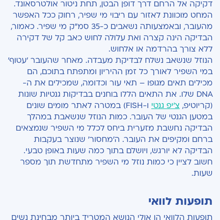
דקיקה אל הרחם דרך דופן הבטן, תחת ניטור אולטרסאונד.
המחט מוכוונת לאזור עם ריבוי מי שפיר, רחוק ככל האפשר
מהעובר, ובאמצעותה נשאבים כ-35 סמ"ק מי שפיר. כאמור,
הבדיקה הינה קצרה ואת עלולה לחוש כאב קל של דקירה
ללא צורך בהרדמה או אלחוש.
הנוזל שנשאב נשלח לבדיקת מעבדה. מאחר שהעובר 'עטוף'
במי השפיר לאורך כל זמן ההיריון ומתפתח בתוכם, הם
מכילים תאים מגופו – תאי עור וכדומה, שמכילים את ה-
DNA שלו. את התאים הללו בוחנים בבדיקות גנטיות שונות
(קריוטיפ,
צ'יפ גנטי
ו-FISH) במטרה לאתר מומים שונים
במטען הגנטי של העובר. כמות הנוזל שנשאבת במהלך
הבדיקה נחשבת מזערית ביחס לכלל מי השפיר שנמצאים
ברחם ומקיפים את העובר. ה'מחסור' שנוצר בעקבות
הבדיקה לא יורגש, ויושלם בתוך כמה שעות באופן טבעי.
חשוב לציין כי כמות נוזל מי השפיר מתחדשת תוך מספר
שעות.
תופעות לוואי
תופעות הלוואי הן אולי הנושא המטריד ביותר מבחינת נשים