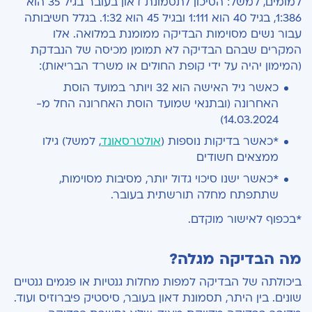
למומים, למשל:
הסיכון לתסמונת דאון בעובר בגיל 35 הוא
1:386, בגיל 40 הוא 1:111 ובגיל 45 הוא 1:32. בגלל חשיבותה
עבור נשים מסוימות הבדיקה ממומנת במלואה. אלו
המקרים שבהם הבדיקה לא תמומן מכיסה של הנבדקת
(המימון יהיה על ידי קופת החולים או משרד הבריאות):
כאשר גיל האישה הוא 32 ויותר
במועד הוסת
האחרונה (ובתנאי שמועד הוסת האחרונה החל מ-
14.03.2024)
*כאשר בדיקות נוספות (
אולטרסאונד
, למשל) גילו
ממצאים חשודים
*כאשר ישנו סיכוי גדול יותר, מסיבות מסוימות,
שתתפתח מחלה תורשתית בעובר.
*בכפוף לאישור מוקדם.
מה הבדיקה מגלה?
ביכולתה של הבדיקה למפות מחלות גנטיות או פגמים גנטיים
שונים. בין היתר, תסמונת דאון בעובר, סיסטיק פיברוזיס ועוד.