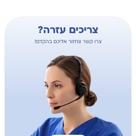
Bouma, Naarden Netherland
2017: Direct anterior approach, advanced
surgical cadaver course, Zimmer biomet
צריכים עזרה?
institute
2017: AOTrauma Course – advanced principles
צרו קשר ונחזור אליכם בהקדם!
of fracture management
2016: TKA Primary and revision course, Zimmer
biomet institute, Stolzalpe, Austria
2014: AOTrauma Course- basic principles of
fracture management