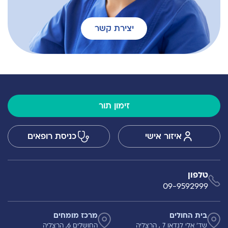
יצירת קשר
זימון תור
איזור אישי
כניסת רופאים
טלפון
09-9592999
בית החולים
מרכז מומחים
שד' אלי לנדאו 7 , הרצליה
החושלים 6, הרצליה