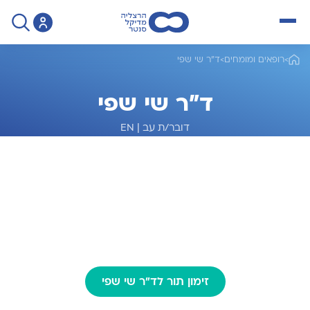
open menu
>
רופאים ומומחים
>
ד"ר שי שפי
ד"ר שי שפי
דובר/ת עב
|
EN
מומחה לאורולוגיה
זימון תור לד"ר שי שפי