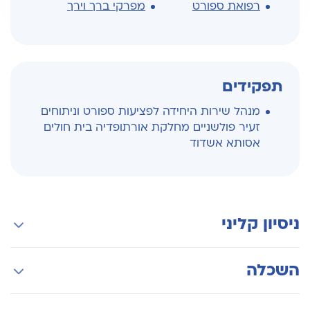
רפואת ספורט
מפרקי ברך וירך
תפקידים
מנהל שירות היחידה לפציעות ספורט וניתוחים
זעיר פולשניים מחלקת אורתופדיה בית חולים
אסותא אשדוד
ניסיון קליני
לימודי רפואה אוניברסיטת תל אביב
השכלה
התמחות בית חולים אסף הרופא (שמיר), ובבית
החולים אסותא אשדוד
התמחות על (התמחות עמיתים / Fellowship)