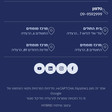
טלפון
09-9592999
בית החולים
מרכז מומחים
שד' אלי לנדאו 7 , הרצליה
החושלים 6, הרצליה
מרכז מומחים
מרכז מומחים
החושלים 8, הרצליה
מדינת היהודים 89, הרצליה
אתר זה מוגן באמצעות reCAPTCHA,
מדיניות הפרטיות
ותנאי השימוש
של
Google
© כל הזכויות שמורות להרצליה מדיקל סנטר
עיצוב ופיתוח HYBRID