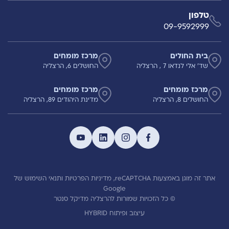
טלפון
09-9592999
בית החולים
מרכז מומחים
שד' אלי לנדאו 7 , הרצליה
החושלים 6, הרצליה
מרכז מומחים
מרכז מומחים
החושלים 8, הרצליה
מדינת היהודים 89, הרצליה
אתר זה מוגן באמצעות reCAPTCHA,
מדיניות הפרטיות
ותנאי השימוש
של
Google
© כל הזכויות שמורות להרצליה מדיקל סנטר
עיצוב ופיתוח HYBRID