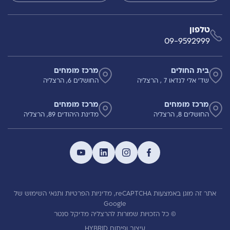
טלפון
09-9592999
בית החולים
מרכז מומחים
שד' אלי לנדאו 7 , הרצליה
החושלים 6, הרצליה
מרכז מומחים
מרכז מומחים
החושלים 8, הרצליה
מדינת היהודים 89, הרצליה
אתר זה מוגן באמצעות reCAPTCHA,
מדיניות הפרטיות
ותנאי השימוש
של
Google
© כל הזכויות שמורות להרצליה מדיקל סנטר
עיצוב ופיתוח HYBRID