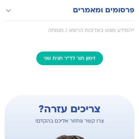
הוראת סטודנטים ליעוץ גנטי, אוניברסיטת תל אביב.
Israel Medical Association
פרסומים ומאמרים
הוראה בקורס לאמבריולוגיה. המכללה האקדמית,
Israel Society of Ultrasound in Obstetrics and
הדסה.
Gynecology
לפרסומים באתר PubMed
*המידע מוגש באדיבות הרופא / מומחה
American College of Genetics and Genomics -
VEGF165 increases survival of transplanted
(ACMG)
hepatocytes within portal radicles: suggested
Israel Society of Medical Genetics
mechanism for early cell engraftment. Cell
Transplant
זימון תור לד"ר חגית שני
BOOK CHAPTERS
Carp H, Shani H. Recurrent miscarriages.
Obstetrics Gynecology and Fertility. Editor Prof.
Abraham Golan. 2009 Chapter 55
Shani H, Dar P, Evans I M. Genetics and cardiac
צריכים עזרה?
anomalies Fetal Cardiology. Editors: Simcha
Yagel, Norman H. Silverman and Ulrich
צרו קשר ונחזור אליכם בהקדם!
Gembruch. 2019
ACTIVE PARTICIPATION IN CONVETTIONS