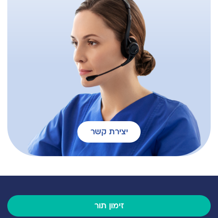
1. Shani H, Tsiperson V, Shoshani G, Veitzman
E, Neufeld G and Baruch Y. VEGF effect over
transplanted hepatocytes engraftment in rats.
The 37nd Annual Meeting of the European
Association for the Study of the Liver (EASL)
Madrid, Spain. April 10. 2002 (poster
presentation).
2. Shani H, Sivan E, Cassif E, Shiff E and
Simchen JM. Maternal hypercalcemia as a
possible cause of unexplained fetal
polyhydramnion: A case series. 28th Annual
Meeting of the Society for Maternal-Fetal
יצירת קשר
Medicine Dallas, Texas. January 28 -February 2,
2008 (poster presentation).
3. Shani H, Kuperstein R, Frenkel R, Arad M,
Sivan E and Simchen JM. Peripartum
cardiomyopathy - risk factors and prognosis.
29th Annual Meeting of the Society for
זימון תור
Maternal-Fetal Medicine San-Diego, California.