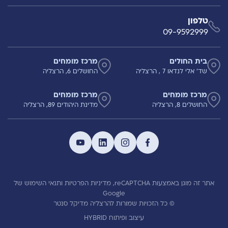
טלפון
09-9592999
בית החולים
מרכז מומחים
שד' אלי לנדאו 7 , הרצליה
החושלים 6, הרצליה
מרכז מומחים
מרכז מומחים
החושלים 8, הרצליה
מדינת היהודים 89, הרצליה
אתר זה מוגן באמצעות reCAPTCHA,
מדיניות הפרטיות
ותנאי השימוש
של
Google
© כל הזכויות שמורות להרצליה מדיקל סנטר
עיצוב ופיתוח HYBRID