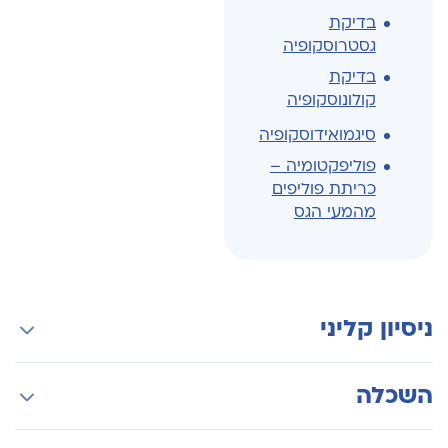
בדיקת
גסטרוסקופיה
בדיקת
קולונוסקופיה
סיגמואידוסקופיה
פוליפקטומיה –
כריתת פוליפים
מהמעי הגס
ניסיון קליני
1993 -בגסטרואנטרולוגיה
השכלה
1990- מומחה ברפואה פנימית