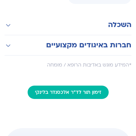
השכלה
לימודי רפואה בביס לרפואה במוסקבה
חברות באיגודים מקצועיים
חבר באיגודים מקצועיים בתחום הרדיולוגיה
*המידע מוגש באדיבות הרופא / מומחה
הפולשנית – צפון אמריקה ורוסיה.
זימון תור לד"ר אלכסנדר בלינקי