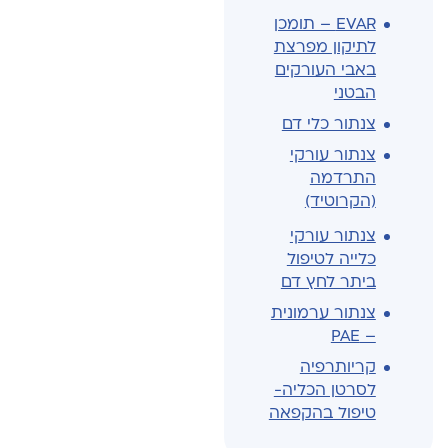
EVAR – תומכן
לתיקון מפרצת
באבי העורקים
הבטני
צנתור כלי דם
צנתור עורקי
התרדמה
(הקרוטיד)
צנתור עורקי
כלייה לטיפול
ביתר לחץ דם
צנתור ערמונית
– PAE
קריותרפיה
לסרטן הכליה-
טיפול בהקפאה