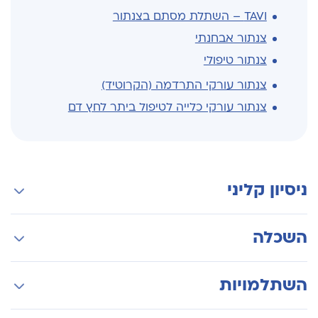
TAVI – השתלת מסתם בצנתור
צנתור אבחנתי
צנתור טיפולי
צנתור עורקי התרדמה (הקרוטיד)
צנתור עורקי כלייה לטיפול ביתר לחץ דם
ניסיון קליני
צנתורי לב וצנתורי עורקים מורכבים
השכלה
צנתורי מסתמי הלב כולל טיפול והשתלה של מסתמי
הלב בצנתור TAVI
בוגר לימודי רפואה בטכניון, חיפה
השתלמויות
תיקון מסתמי הלב MITRAL CLIP ובנוסף TRICUSPID
התמחות-על בצנתורי הלב בבית חולים שערי צדק
CLIP
בירושליים