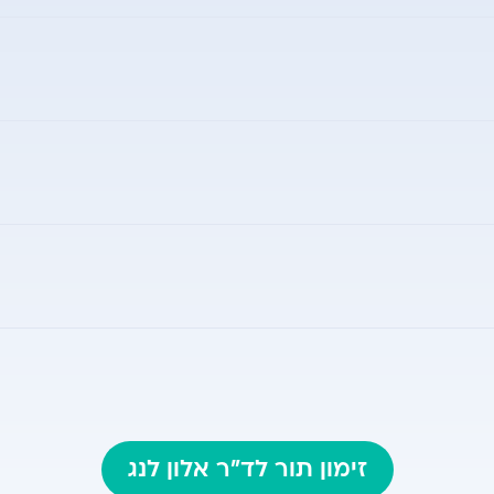
ולוגיה
אי לתזונה אנטרלית ופרנטרלית
זימון תור לד"ר אלון לנג