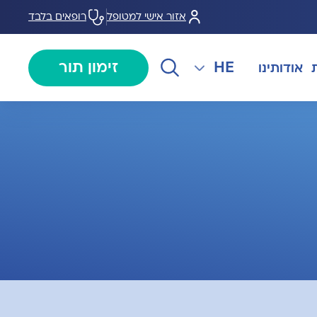
אזור אישי למטופל
רופאים בלבד
HE
זימון תור
אודותינו
EN
צנתורים
מרכז המוז MOHS
The International Department
RU
ל במחלות
צרו קשר
קרדיולוגיה
מרפאת טרום ניתוח
AR
ולוגיה)
מכון EMG
רפואת כאב
 בערמונית
רדיולוגיה
בנק הזרע ותרומת ביצית B-
גיה רובוטית
MOM