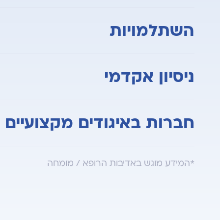
1989- בוגר בית הספר לרפואה הדסה , האוניברסיטה בעברית, ירושלים
השתלמויות
FELLOWSHIP מחקרי באוניברסיטת צפון קרולינה, צ'אפל היל, ארה"ב 1997-1999
ניסיון אקדמי
2004-2014 - מרצה לסטודנטים באוניברסיטת תל אביב מרכז קורס מערכת העיכול שנה ג' רפואה
חברות באיגודים מקצועיים
האיגוד הישראלי לגסטרואנטרולוגיה
*המידע מוגש באדיבות הרופא / מומחה
החוג לתזונה קלינית באיגוד הישראלי לגסטרואנטר
החברה הישראלית לתזונה קלינית האיגוד האירופ