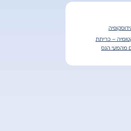
ידוסקופיה
טומיה – כריתת
ם מהמעי הגס