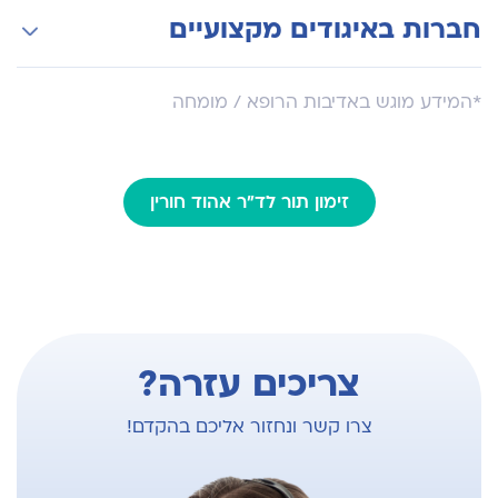
מרצה בכיר
התמחות-על באלקטרופיזיולוגיה וטיפול בהפרעות
חברות באיגודים מקצועיים
בקצב הלב בבית החולים ב-NYU LANGONE
MEDICAL CENTER בניו יורק
חבר באיגוד הישראלי לקרדיולוגיה, , החוג
*המידע מוגש באדיבות הרופא / מומחה
לאלקטרופיזיולוגיה, החוג לקרדיולוגיה התערבותית
Heart Rhythm Society, European Society of
Cardiology
זימון תור לד"ר אהוד חורין
צריכים עזרה?
צרו קשר ונחזור אליכם בהקדם!