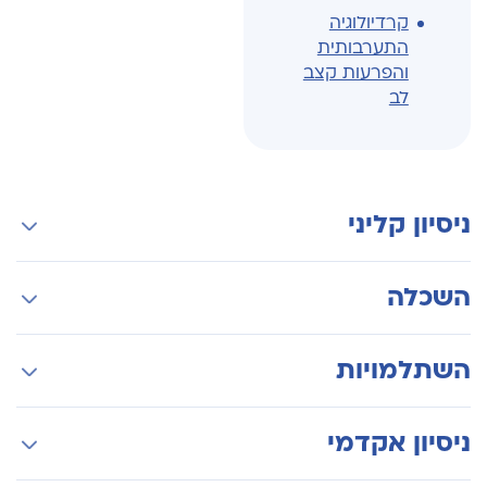
קרדיולוגיה
התערבותית
והפרעות קצב
לב
ניסיון קליני
מנהל השירות לאלקטרופיזיולוגיה פולשנית ביחידה
השכלה
להפרעות קצב וקיצוב של המערך הקרדיולוגי בבית
החולים איכילוב
לימודי רפואה באוניברסיטת בן גוריון
השתלמויות
PhD בפקולטה למדעי הבריאות באוניברסיטת בן
גוריון, סיום בהצטיינות
התמחות-על באלקטרופיזיולוגיה וטיפול בהפרעות
ניסיון אקדמי
התמחות כפולה ברפואה פנימית ובקרדיולוגיה בבית
בקצב הלב בבית החולים ב-NYU LANGONE
החולים איכילוב
MEDICAL CENTER בניו יורק.