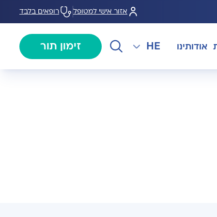
אזור אישי למטופל
רופאים בלבד
זימון תור
HE
אודותינו
EN
The International Department
מרכז המוז MOHS
צנתורים
RU
ל במחלות
צרו קשר
קרדיולוגיה
מרפאת טרום ניתוח
AR
טולוגיה
מכון EMG
רפואת כאב
 בערמונית
רדיולוגיה
בנק הזרע ותרומת ביצית B-
MOM
גיה רובוטית