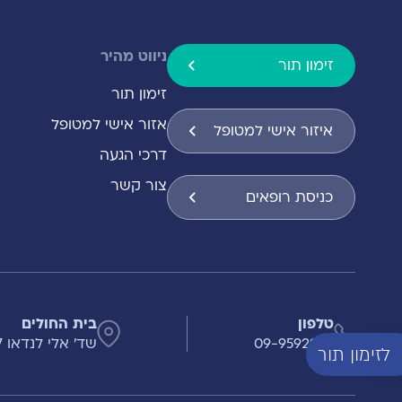
ניווט מהיר
זימון תור
זימון תור
אזור אישי למטופל
איזור אישי למטופל
דרכי הגעה
צור קשר
כניסת רופאים
טלפון
בית החולים
שד' אלי לנדאו 7 , הרצליה
09-9592999
לזימון תור