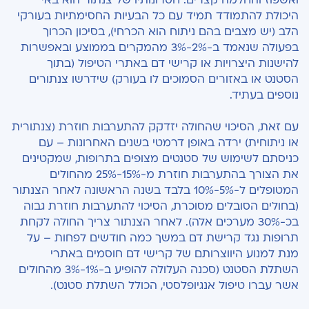
ואשפוז והחלמה קצרים. חסרונותיו של צנתור הוא באי
היכולת להתמודד תמיד עם כל הבעיות החסימתיות בעורקי
הלב (יש מצבים בהם ניתוח הוא הכרחי), בסיכון הכרוך
בפעולה שנאמד ב-2%-3% מהמקרים בממוצע ובאפשרות
להישנות היצרויות או קרישי דם באתרי הטיפול (בתוך
הסטנט או באזורים הסמוכים לו בעורק) שידרשו צנתורים
נוספים בעתיד.
עם זאת, הסיכוי שהחולה יזדקק להתערבות חוזרת (צנתורית
או ניתוחית) ירדה באופן דרמטי בשנים האחרונות – עם
כניסתם לשימוש של סטנטים מצופים בתרופות, שמקטינים
את הצורך בהתערבות חוזרת מ-15%-25% מהחולים
המטופלים ל-5%-10% בלבד בשנה הראשונה לאחר הצנתור
(בחולים הסובלים מסוכרת, הסיכוי להתערבות חוזרת גבוה
בכ-30% מערכים אלה). לאחר הצנתור צריך החולה לקחת
תרופות נגד קרישת דם במשך כמה חודשים לפחות – על
מנת למנוע היווצרותם של קרישי דם חוסמים באתרי
השתלת הסטנט (סכנה העלולה להופיע ב-1%-3% מהחולים
אשר עברו טיפול אנגיופלסטי, הכולל השתלת סטנט).