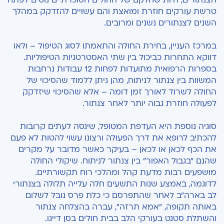
הצנתורים, היות שחלקם של החולים הסוכרתיים נוטים לפתח
טרשת עורקים חוזרת ומואצת והם עשויים להזדקק במהלך
השנים לצנתורים נשנים ומרובים.
במרכז העניין, בחירת החולה והתאמתו לסוג הטיפול – ולאו
דווקא התחרות כביכול בין שתי האסטרטגיות הטיפוליות.
בספרות הרפואית מתועדות לפחות 12 עבודות נרחבות
המשוות בין צנתור לניתוח, מהן ניתן ללמוד שהסיכוי של
החולה לשרוד לאורך זמן דומה – אלא שהסיכוי שיזדקק
לפעולה חוזרת גבוה יותר לאחר צנתור.
סוגיה נוספת היא העדפת המטופל, שינסה לעתים קרובות
להכתיב לרופא את דרך הפעולה ורצונו עשוי להטות לא פעם
את הכף לכאן או לכאן – בעיקר כאשר מדובר על מקרים
שהנם "בגבול האפור" בין צנתור לניתוח. שיקולי החולה
מושפעים רבות מדעת קהל ומהלכי רוח תקשורתיים.
לדוגמה, באמצע שנות התשעים חלה עלייה תלולה בצנתורי
לב בארה"ב לאחר שהתפרסם כי כלת פרס נובל לשלום
באותה תקופה, "אמא תרזה", עברה בהצלחה צנתור
והשתלת סטנט בעורקי הלב בבית חולים בסן דייגו.