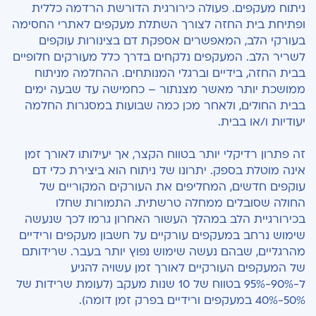
ניתוח מעקפים. פעולה כירורגית הדורשת הרדמה כללית
ופתיחת בית החזה לצורך השתלת מעקפים לאתרי החסימה
בעורקי הלב, המאפשרים אספקת דם בצינורות עוקפים
לשריר הלב. המעקפים נלקחים בדרך כלל מעורקים חלופיים
בבית החזה, בידיים וברגלי המנותחים. ההחלמה מניתוח
ממושכת יותר מאשר מצנתור – כחמישה עד שבעה ימים
בבית החולים, ולאחר מכן כמה שבועות במסגרות החלמה
יעודיות ו/או בבית.
זה פתרון רדיקלי יותר בטווח הקצר, אך יעילותו לאורך זמן
אינה מוטלת בספק. יתרונו של ניתוח הוא ביצירת כלי דם
עוקפים חדשים, המחליפים את העורקים המקוריים של
החולה שסובלים ממחלה טרשתית. התמורות שחלו
בכירורגיית הלב במהלך העשור האחרון גרמו לכך שנעשה
שימוש נרחב במעקפים עורקיים על חשבון מעקפים ורידיים
מהרגליים, שבהם נעשה שימוש נפוץ יותר בעבר. שרידותם
של המעקפים העורקיים לאורך זמן עשויה להגיע
ל-90%-95% בטווח של 10 שנות מעקב (לעומת שרידות של
50%-40% במעקפים ורידיים בפרק זמן דומה).