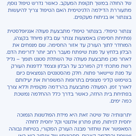
של החולה במשך תקופת המעקב. כאשר נדרש טיפול נוסף,
מתעוררת הדילמה הלגיטימית האם הטיפול צריך להיעשות
בצנתור או בניתוח מעקפים.
צנתור טיפולי. בצנתור טיפולי מתבצעת פעולה אנגיופלסטית
(פתיחת חסימה) באמצעות צנתר עם בלון מיוחד בקצהו,
המוחדר לתוך העורק עד אזור החסימה. שם מנפחים את
הבלון בלחץ על מנת שיפתח מעבר רחב יותר לזרימת הדם.
לאחר מכן מתבצעת פעולה של השתלת סטנט תומך – גליל
רשת מתכתי דק המורכב על הבלון ונצמד לדפנות העורק
על מנת שיישאר פתוח. חלק מהסטנטים הנמצאים כיום
בשימוש קליני מצופים בתרופות המשפרות את יעילותם
לאורך זמן. הפעולה מתבצעת בהרדמה מקומית וללא צורך
בפתיחת בית החזה, כאשר בדרך כלל ההחלמה נמשכת
כמה ימים.
יתרונותיה של שיטה זאת היא מידת הפולשנות הנמוכה
יחסית לניתוח, מתן פתרון אלגנטי וקל יחסית לחולה
המאפשר את שחזור מבנה העורק המקורי, בטיחות גבוהה