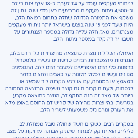
לניתוחי מעקפים עומד על 1:4 לערך: כ-18 אלף צנתורי לב
וכ-4,500 ניתוחי מעקפים מתבצעים כאן מדי שנה. נתון זה
משקף את התמורה הגדולה שחלה בתחום רפואת הלב,
היות שעד לפני 15 שנה בוצעו בישראל יותר ניתוחי מעקפים
מצנתורים. מאז, חלה עלייה גדולה במספר הצנתורים על
חשבון ירידה קלה במספר ניתוחי הלב.
המחלה הכלילית נוצרת כתוצאה מהיצרויות כלי הדם בלב,
הנגרמות מהצטברות רבדים טרשתיים עשירי כולסטרול
בדפנות כלי הדם המפריעים למעבר הדם ללב. התסמינים
מגוונים ועשויים לכלול תלונות על כאבים ולחצים בחזה
במאמץ או במנוחה, עם או ללא הקרנה ליד שמאל או
ללסתות, ולעתים קרובות גם קוצר נשימה. התוצאה החמורה
ביותר של מצב זה הנה התקף לב, הנוצר כתוצאה מקרע
בטרשת ובהיווצרות מהירה של קריש דם החוסם באופן מלא
את העורק וגורם נזק משמעותי לשריר הלב.
במקרים רבים, כשקיים חשד שחולה סובל ממחלת לב
כלילית, הוא יזדקק לצנתור שיעניק אבחנה מדויקת על מצב