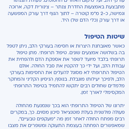
עורקי הלב ועל מיקום האזורים החסומים. פעולת הצנתור
מתבצעת באמצעות החדרת צנתר – צינורית דקה, ארוכה
וגמישה, כ-2 מ"מ קוטרה – לתוך הגוף דרך עורק המפשעה
או דרך עורק (כלי הדם של) היד.
שיטות הטיפול
כאשר מאובחנת היצרות או חסימה בעורקי הלב, ניתן לטפל
בה בשלושה אמצעים שונים. טיפול תרופתי. מתן טיפול
תרופתי בלבד מיועד לשפר את אספקת הדם ולהפחית את
עבודת הלב, ועל ידי כך להקטין את סבל החולה. אולם
הטיפול התרופתי לא מסוגל להעלים את החסימות בעורקי
הלב, ולפיכך יעילותו מוגבלת. בנוסף, הניסיון הקליני והמחקר
מלמדים שחולים רבים יתקשו להתמיד בטיפול התרופתי
המקסימלי לאורך זמן.
יתרונו של הטיפול התרופתי הוא בכך שנמנעת מהחולה
פעולה פולשנית בעלת פוטנציאל סיכון מסוים. כך, במקרים
רבים מפתח החולה לאחר זמן מה "מעקפים טבעיים",
שמאפשרים הפחתה בעצמת התעוקה ומשפרים את מצבו