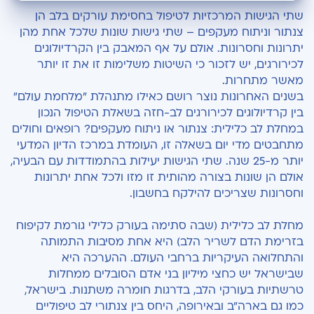
שיטות הטיפול
שתי הגישות המרכזיות לטיפול בחסימת עורקים בלב הן
צנתור וניתוח מעקפים – שתי גישות שונות שלכל אחת מהן
איך מכריעים?
יתרונות וחסרונות. אולם על אף המאבק בין הקרדיולוגים
לכירורגים, יש לזכור כי השיטות משלימות זו את זו יותר
מאשר מתחרות.
בשנים האחרונות נוצר רושם כאילו מתנהלת "מלחמת עולם"
בין קרדיולוגים לכירורגים לב-חזה בשאלת הטיפול הנכון
במחלת לב כלילית: צנתור או ניתוח מעקפים? רופאים וחולים
מתחבטים מדי יום בשאלה זו, העומדת במרכז הדיון המדעי
יותר מ-25 שנה. שתי הגישות יעילות בהתמודדות עם הבעיה,
אולם הן שונות בצורה מהותית זו מזו ולכל אחת יתרונות
וחסרונות שצריכים להילקח בחשבון.
מחלת לב כלילית (שבה סתימה בעורק כלילי גורמת לקיפוח
בזרימת הדם לשריר הלב) היא אחת מסיבות התמותה
והתחלואה העיקריות ברחבי העולם. ההערכה היא
שבישראל יש כחצי מיליון בני אדם הסובלים ממחלות
טרשתיות בעורקי הלב, בדרגות חומרה משתנות. בישראל,
כמו גם בארה"ב ובאירופה, היחס בין צנתורי לב טיפוליים