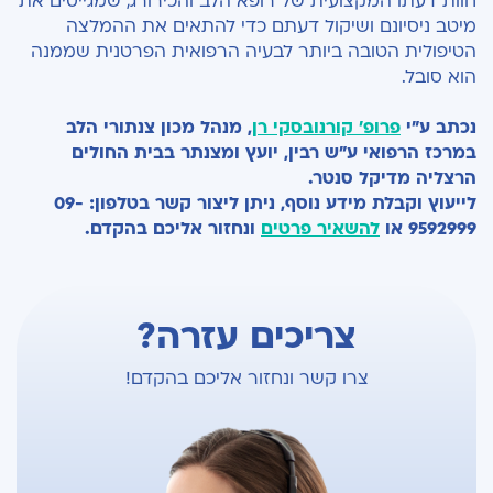
חוות דעתו המקצועית של רופא הלב והכירורג, שמגייסים את
מיטב ניסיונם ושיקול דעתם כדי להתאים את ההמלצה
הטיפולית הטובה ביותר לבעיה הרפואית הפרטנית שממנה
הוא סובל.
נכתב ע"י
פרופ' קורנובסקי רן
, מנהל מכון צנתורי הלב
במרכז הרפואי ע"ש רבין, יועץ ומצנתר בבית החולים
הרצליה מדיקל סנטר.
לייעוץ וקבלת מידע נוסף, ניתן ליצור קשר בטלפון: 09-
9592999 או
להשאיר פרטים
ונחזור אליכם בהקדם.
צריכים עזרה?
צרו קשר ונחזור אליכם בהקדם!