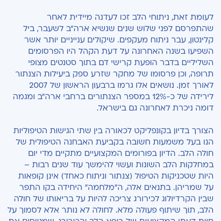
לעומת זאת, ניתוחי הלב זכו לעדנה מיידית לאחר
שהתפרסם לפני שלוש שנים שנשיא ארה"ב לשעבר, ביל
קלינטון, עבר ניתוח מעקפים. שיקולים ענייניים יותר אשר
השפיעו בשנה האחרונה על דעת הקהל היו הפרסומים
השליליים בדבר הופעת קרישי דם בתוך סטנטים מצופי
תרופה, וכן פרסומו של מחקר שזרע ספק ביעילות הצנתור
לאורך זמן. נושאים אלו גרמו ברבעון הראשון של 2007
לירידה של כ-12% במספר הצנתורים ברחבי ארה"ב ומגמה
דומה ניכרת לאחרונה גם בישראל.
הצורך בדיון בקונפליקט לכאורה בין שתי הגישות הטיפוליות
הנו בעל משמעות חשובה בקביעת האבחנה הטיפולית של
חולה הלב. הדיון בפורומים המקצועיים מתקיים מדי יום
במחלקות הלב השונות ועשוי להימשך עוד שנים רבות –
היות שטכניקות הטיפול (צנתור וניתוח כאחד) אינן קופאות
על שמריהן. בתנאים אלה, ה"מלחמה" היחידה בקו התפר
שבין הקרדיולוג לכירורג צריכה להיות על בריאותו של חולה
הלב, תוך שיתוף פעולה מלא. לחולה לא נותר אלא לסמוך על