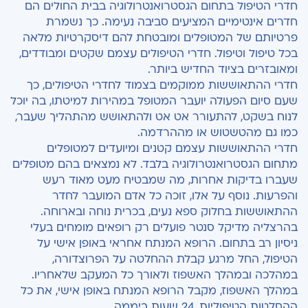
חדרי הטיפול בתחום הגסטרואנטרולוגיה בבית החולים הם
חדרים אינטימיים המציעים סביבה נעימה. כך נשמרת
פרטיותם של המטופלים ומובטחת להם דיסקרטיות מלאה
בכל טיפול וטיפול. חדרי הטיפולים עצמם שקטים ומבודדים,
ומאובזרים בציוד החדיש ביותר.
חדרי ההתאוששות ממוקמים בצמוד לחדרי הטיפולים, כך
שעם סיום הפעולה יועבר המטופל במהירות למיטתו, בה יוכל
לנוח בשקט, להתעורר אט אט ולהתאושש מהתהליך שעבר,
כמו גם מהטשטוש או מההרדמה.
חדרי ההתאוששות עצמם קטנים ומיועדים למטופלים
מתחום הגסטרואנטרולוגיה בלבד. לא נמצאים בהם מטופלים
שעברו בדיקות אחרות, מה שמבטיח מעט מאוד רעש
והפרעות. נוסף על אלו, זוכה כל אדם המועבר לחדר
ההתאוששות בחלוק ספא נעים, בכרית נוחה ובארוחה.
בהרצליה מדיקל סנטר פועלים רק רופאים מומחים בעלי
ניסיון רב בתחום. הרופא המנתח אחראי באופן אישי על
הטיפול, החל מרגע קבלת ההחלטה על הפרוצדורה,
במהלכה ובמהלך האשפוז ולאורך כל המעקב שלאחריו.
במהלך האשפוז, מקבל הרופא המנתח באופן אישי, את כל
ההחלטות הטיפוליות, 24 שעות ביממה.