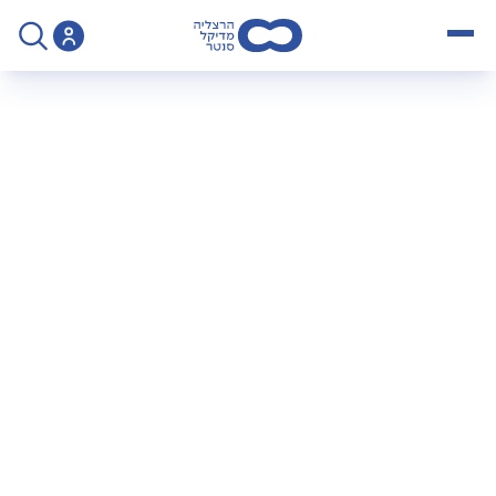
open menu
>
פרופ' סיימון שטראוס - מומחה לרדיולוגיה ואולטרסאונד
פרופ' סיימון שטראוס
– מומחה לרדיולוגיה
ואולטרסאונד