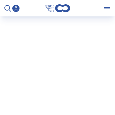
open menu
>
פרופ' דן ערבות מומחה לניתוחי חזה ולב
פרופ' דן ערבות
מומחה לניתוחי חזה
ולב