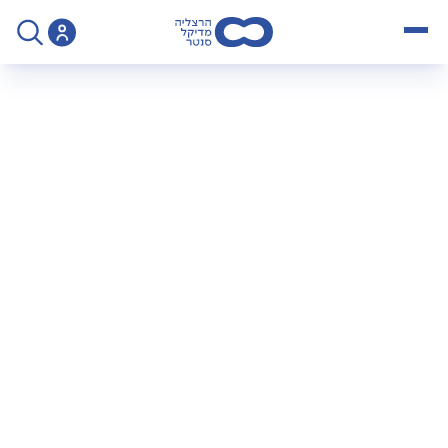
open menu
>
פודקאסט עם פרופ’ ערן ממן: כל מה שצריך לדעת על ניתוחי כתף
פודקאסט עם פרופ’
ערן ממן: כל מה
שצריך לדעת על
ניתוחי כתף