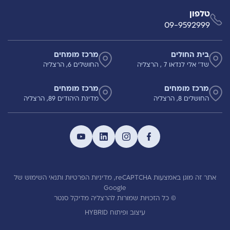
טלפון
09-9592999
בית החולים
מרכז מומחים
שד' אלי לנדאו 7 , הרצליה
החושלים 6, הרצליה
מרכז מומחים
מרכז מומחים
החושלים 8, הרצליה
מדינת היהודים 89, הרצליה
אתר זה מוגן באמצעות reCAPTCHA,
מדיניות הפרטיות
ותנאי השימוש
של
Google
© כל הזכויות שמורות להרצליה מדיקל סנטר
עיצוב ופיתוח HYBRID