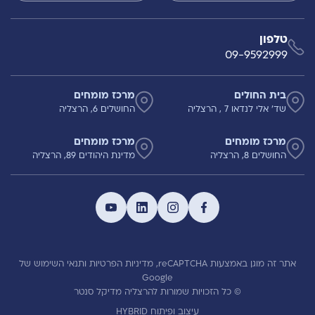
טלפון
09-9592999
בית החולים
מרכז מומחים
שד' אלי לנדאו 7 , הרצליה
החושלים 6, הרצליה
מרכז מומחים
מרכז מומחים
החושלים 8, הרצליה
מדינת היהודים 89, הרצליה
אתר זה מוגן באמצעות reCAPTCHA,
מדיניות הפרטיות
ותנאי השימוש
של
Google
© כל הזכויות שמורות להרצליה מדיקל סנטר
עיצוב ופיתוח HYBRID