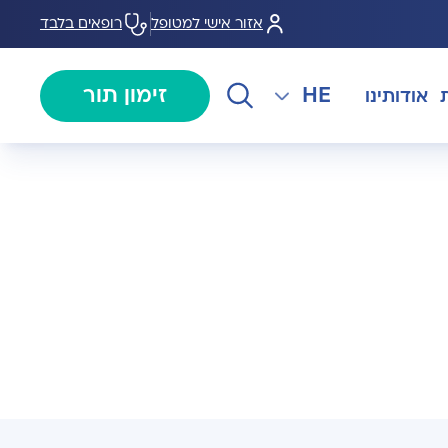
אזור אישי למטופל
רופאים בלבד
HE
זימון תור
אודותינו
EN
צנתורים
מרכז המוז MOHS
The International Department
RU
ל במחלות
צרו קשר
קרדיולוגיה
מרפאת טרום ניתוח
AR
ולוגיה)
מכון EMG
רפואת כאב
 בערמונית
רדיולוגיה
בנק הזרע ותרומת ביצית B-
גיה רובוטית
MOM