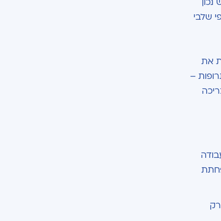
נכון
י שלבי
ת את
ופות –
ריכה
בודה
פחתת
רק