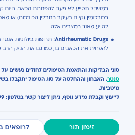
במשקל תסייע לא פעם להפחתת הכאב. היום קיים
בכורכומין (קיים בעיקר בתבלין הכורכום) או מאכ
לסייע מאוד במצבים אלה
.
Antirheumatic Drugs
:
תרופות ביולוגיות אנטי
להפחית את הכאבים בו, כמו גם את הנזק הרב שי
סוגי הבדיקות והתאמת הטיפולים לחולים נעשים על 
סנטר
. האבחון וההחלטה על סוג הטיפול יתקבלו בשי
מיטביות.
לייעוץ וקבלת מידע נוסף, ניתן ליצור קשר בטלפון: 09-9592999 או
זימון תור
לרופאים ב