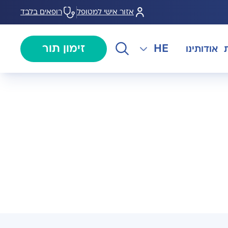
אזור אישי למטופל
רופאים בלבד
HE
זימון תור
אודותינו
EN
צנתורים
מרכז המוז MOHS
The International Department
RU
ל במחלות
צרו קשר
קרדיולוגיה
מרפאת טרום ניתוח
AR
ולוגיה)
מכון EMG
רפואת כאב
 בערמונית
רדיולוגיה
בנק הזרע ותרומת ביצית B-
גיה רובוטית
MOM