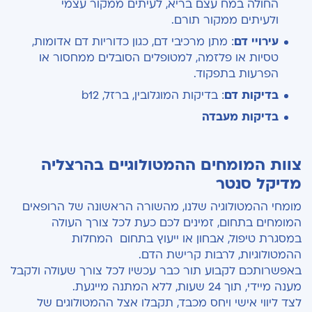
החולה במח עצם בריא, לעיתים ממקור עצמי
ולעיתים ממקור תורם.
עירויי דם
: מתן מרכיבי דם, כגון כדוריות דם אדומות,
טסיות או פלזמה, למטופלים הסובלים ממחסור או
הפרעות בתפקוד.
בדיקות דם
: בדיקות המוגלובין, ברזל, b12
בדיקות מעבדה
צוות המומחים ההמטולוגיים בהרצליה
מדיקל סנטר
מומחי ההמטולוגיה שלנו, מהשורה הראשונה של הרופאים
המומחים בתחום, זמינים לכם כעת לכל צורך העולה
במסגרת טיפול, אבחון או ייעוץ בתחום המחלות
ההמטולוגיות, לרבות קרישת הדם.
באפשרותכם לקבוע תור כבר עכשיו לכל צורך שעולה ולקבל
מענה מיידי, תוך 24 שעות, ללא המתנה מייגעת.
לצד ליווי אישי ויחס מכבד, תקבלו אצל ההמטולוגים של