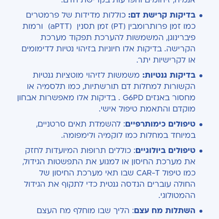
אנמיה, זיהומים והפרעות בקרישת הדם.
בדיקות קרישת דם:
כוללות מדידות של פרמטרים
כמו זמן פרותרומבין (PT) זמן תסנין (aPTT) ורמות
פיברינוגן, המשמשות להערכת תפקוד מערכת
הקרישה. בדיקות אלו חיוניות בזיהוי נטיות לדימומים
או לקרישיות יתר.
בדיקות גנטיות:
משמשות לזיהוי מוטציות גנטיות
הקשורות למחלות דם תורשתיות, כמו תלסמיה או
מחסור באנזים G6PD . בדיקות אלו מאפשרות אבחון
מוקדם והתאמת טיפול אישי.
טיפולים כימותרפיים
: להשמדת תאים סרטניים,
במיוחד במחלות כמו לוקמיה ולימפומה.
טיפולים ביולוגיים
: כוללים תרופות המיועדות לחזק
את מערכת החיסון או למנוע את התפשטות הגידול,
כמו טיפול CAR-T שבו תאי מערכת החיסון של
החולה עוברים הנדסה גנטית כדי לתקוף את הגידול
ההמטולוגי.
השתלות מח עצם
: הליך שבו מוחלף מח העצם