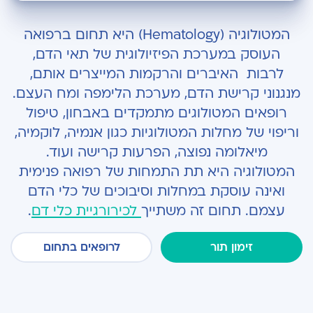
מהן המחלות וההפרעות הנפוצות בתחום?
המטולוגיה (
Hematology)
היא תחום ברפואה
איזה אבחונים וטיפולים המטולוגיים ניתן לבצע אצלנו?
העוסק במערכת הפיזיולוגית של תאי הדם,
לרבות האיברים והרקמות המייצרים אותם,
צוות המומחים ההמטולוגיים בהרצליה מדיקל סנטר
מנגנוני קרישת הדם, מערכת הלימפה ומח העצם.
רופאים המטולוגים מתמקדים באבחון, טיפול
וריפוי של מחלות המטולוגיות כגון אנמיה, לוקמיה,
מיאלומה נפוצה, הפרעות קרישה ועוד.
המטולוגיה היא תת התמחות של רפואה פנימית
ואינה עוסקת במחלות וסיבוכים של כלי הדם
עצמם. תחום זה משתייך
לכירורגיית כלי דם
.
זימון תור
לרופאים בתחום