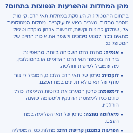
מהן המחלות וההפרעות הנפוצות בתחום?
בתחום ההמטולוגיה, העוסקת במחלות תאי הדם, קיימות
מספר מחלות ומצבים רפואיים עיקריים. מחלות המטולוגיות
אלו, שחלקן כרוניות וקשות, דורשות אבחון מוקדם וטיפול
מתאים בכדי למנוע סיבוכים ולשפר את איכות החיים של
המטופלים:
אנמיה:
מחלת הדם השכיחה ביותר. מתאפיינת
בירידה במספר תאי הדם האדומים או בהמוגלובין,
מה שמוביל לעייפות וחולשה.
לוקמיה
: סרטן של תאי הדם הלבנים, המוביל לייצור
עודף של תאים לא תקינים במח העצם.
לימפומה:
סרטן המערב את בלוטות הלימפה וכולל
סוגים כמו לימפומת הודג'קין ולימפומה שאינה
הודג'קין.
מיאלומה נפוצה:
סרטן של תאי הפלזמה במח
העצם.
הפרעות במנגנון קרישת הדם
: מחלות כמו המופיליה