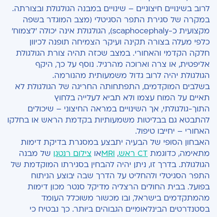
לרוב בשינויים חיצוניים – שינויים במבנה הגולגולת ובצורתה.
במקרה של סגירת התפר הסגיטלי (מצב המוגדר בשפה
מקצועית כ-scaphocephaly), הגולגולת אינה יכולה 'לצמוח'
כלפי מעלה בצורה תקינה ועיקר הצמיחה תופנה לכיוון
חלקה הקדמי והאחורי. במצב שכזה תהיה צורת הגולגולת
אליפטית, או צרה וארוכה מהרגיל. נוסף על כך, היקף
הגולגולת יהיה לרוב גדול משמעותית מהנורמה.
בשלבים המוקדמים, התפתחותה החריגה של הגולגולת לא
תאיים על המוח עצמו ולא תביא לעלייה בלחוץ
התוך-גולגולתי, אך השינויים במראה החיצוני – שיכולים
להתבטא גם בבליטות משמעותיות בקדמת הראש או בחלקו
האחורי – יחייבו טיפול.
האבחון הסופי של הבעיה יתבצע במסגרת בדיקת דימות
מתאימה, כדוגמת
CT ראש
,
MRI
או
צילום רנטגן
של מבנה
הגולגולת. בדרך זו, ניתן יהיה להבחין בסגירתו המוקדמת של
התפר הסגיטלי ולהחליט על הדרך שבה יבוצע הניתוח
בפועל. בבית החולים הרצליה מדיקל סנטר מכון דימות
מהמתקדמים בישראל, ובו מכשור משוכלל העומד
בסטנדרטים הבינלאומיים הגבוהים ביותר. כך נבטיח כי