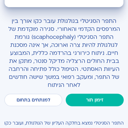
מה היא סגירה מוקדמת של התפר הסגיטלי?
התפר הסגיטלי בגולגולת עובר כקו אורך בין
מאפיינים ודרכי אבחון
המרפסים הקדמי והאחורי. סגירה מוקדמת של
התפר הסגיטלי (scaphocephaly) גורמת
הטיפול בסגירה מוקדמת של התפר הסגיטלי
לגולגולת להיות צרה וארוכה, אך אינה מסכנת
חיים. ניתוח כירורגי בהרדמה כללית, המבוצע
בבית החולים הרצליה מדיקל סנטר, מתקן את
העיוות האסתטי. הטיפול כולל פתיחה והרחבה
של התפר, ומעקב רפואי במשך שישה חודשים
לאחר הניתוח
זימון תור
למנתחים בתחום
התפר הסגיטלי נמצא בחלקה העליון של הגולגולת, ועובר כקו