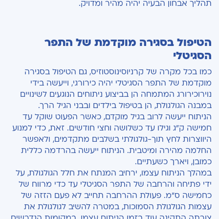
תהליך אבחון הבעיה יהיה מהיר ומדויק.
הטיפול בסגירה מוקדמת של התפר
הסגיטלי
כמו בכל מקרה של קרניוסינוסטוזיס, גם הטיפול בסגירה
מוקדמת של התפר הסגיטלי יהיה כירורגי, וייעשה בידי
נוירוכירורג המתמחה הן בביצוע ניתוחים הנוגעים לשינויים
במבנה הגולגולת, הן בטיפול בילדים ובבני הגיל הרך.
הניתוח ייעשה לרוב בגיל מוקדם, כאשר הפעוט שוקל עד
חמישה ק"ג וגילו עד כשלושה וחצי חודשים. זאת, כדי למנוע
היווצרות לחץ תוך-גולגולתי בשלבים מתקדמים, ולאפשר
החלמה מהירה ומיטבית. הניתוח ייעשה בהרדמה כללית
כמובן, ויארך כשעתיים.
במהלך הניתוח עצמו, ירחיב המנתח את חלל הגולגולת, על
ידי פתיחה והרחבה של התפר הסגיטלי עד כדי מרווח של
כחמישה ס"מ. פעולת ההרחבה תחייב לא פעם הזזה של
עצמות הגולגולת הסמוכות, במטרה להשיב לגולגולת את
צורתה התקינה עוד בזמן הניתוח עצמו. במקומות הנדרשים