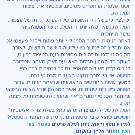
יושמו פלטות או תפרים מסיסים, שיבטיחו את יציבות
הגולגולת.
יש לציין כי בשל גילו המוקדם של הפעוט, הזזתן של עצמות
הגולגולת תהיה קלה יותר וההשלכות של הפעולה יהיו
מינורית יחסית.
לאחר הניתוח, התפר הסגיטלי ייוותר פתוח וייסגר מעצמו אט
אט. תהליך זה יימשך בין שלושה לשישה חודשים, ולאורך
תקופה זו נדרשת זהירות מסוימת בעת הטיפול בפעוט,
בעיקר כדי למנוע חבלות ראש. עם זאת, מאחר שמדובר
בגיל מוקדם מאוד המתאפיין גם כך בזהירות רבה כפי
הפעוט, אין כל צורך לנקוט בצעדים מרחיקי לכת.
במשך ששת החודשים הראשונים שלאחר הניתוח יעבור
הפעוט ביקורות שגרתיות, אשר במהלכן יוודא הצוות הרפואי
שהתפר הסגיטלי נסגר כראוי ושהגולגולת שומרת על מבנה
תקין.
הגולגולת של ילדכם צרה ומוארכת? בעלת צורה אליפטית?
חוששים שהוא סובל מסגירה מוקדמת של התפר הסגיטלי?
למידע נוסף וייעוץ, ניתן למלא פרטים
בעמוד צור
קשר
ונחזור אלייך בהקדם.