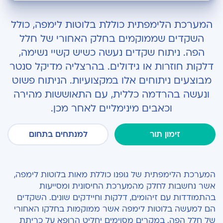
מדוע יש צורך לבצע ניתוח להסרת שקדים?
המערכת הלימפתית כוללת בלוטות לימפה, כולל
כיצד מתבצע ניתוח שקדים?
השקדים שממוקמים בחלק האחורי של חלל
הפה. ניתוח שקדים נעשה כשיש קשיי נשימה,
לפני ואחרי ניתוח שקדים
דלקות חוזרות או גידולים. בהרצליה מדיקל סנטר
מבוצעים ניתוחים אלו במקצועיות. הניתוח פשוט
ונעשה בהרדמה כללית, עם התאוששות מהירה
וכאבים מינימליים לאחר מכן.
זימון תור
למנתחים בתחום
המערכת הלימפתית של גופנו כוללת מאות בלוטות לימפה,
אשר נחשבות לחלק מהמערכת החיסונית ומסייעות
בהתמודדות עם זיהומים, דלקות וחיידקים שונים. השקדים
הם למעשה בלוטות לימפה אשר ממוקמות בחלקו האחורי
של חלל הפה. במקרים מסוימים יחליט הרופא על כריתת