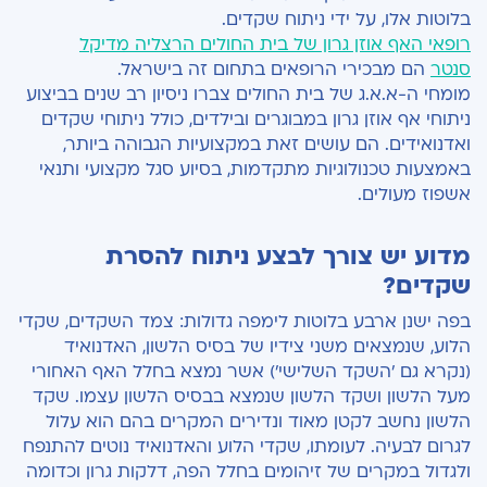
בלוטות אלו, על ידי ניתוח שקדים.
רופאי האף אוזן גרון של בית החולים הרצליה מדיקל
סנטר
הם מבכירי הרופאים בתחום זה בישראל.
מומחי ה-א.א.ג של בית החולים צברו ניסיון רב שנים בביצוע
ניתוחי אף אוזן גרון במבוגרים ובילדים, כולל ניתוחי שקדים
ואדנואידים. הם עושים זאת במקצועיות הגבוהה ביותר,
באמצעות טכנולוגיות מתקדמות, בסיוע סגל מקצועי ותנאי
אשפוז מעולים.
מדוע יש צורך לבצע ניתוח להסרת
שקדים?
בפה ישנן ארבע בלוטות לימפה גדולות: צמד השקדים, שקדי
הלוע, שנמצאים משני צידיו של בסיס הלשון, האדנואיד
(נקרא גם 'השקד השלישי') אשר נמצא בחלל האף האחורי
מעל הלשון ושקד הלשון שנמצא בבסיס הלשון עצמו. שקד
הלשון נחשב לקטן מאוד ונדירים המקרים בהם הוא עלול
לגרום לבעיה. לעומתו, שקדי הלוע והאדנואיד נוטים להתנפח
ולגדול במקרים של זיהומים בחלל הפה, דלקות גרון וכדומה