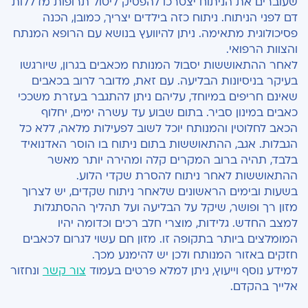
שעוברים את הניתוח יצטרכו להפסיק ליטול תרופות מדללות
דם לפני הניתוח. ניתוח כזה בילדים יצריך, כמובן, הכנה
פסיכולוגית מתאימה. ניתן להיוועץ בנושא עם הרופא המנתח
והצוות הרפואי.
לאחר ההתאוששות יסבול המנותח מכאבים בגרון, שיורגשו
בעיקר בניסיונות הבליעה. עם זאת, מדובר לרוב בכאבים
שאינם חריפים במיוחד, עליהם ניתן להתגבר בעזרת משככי
כאבים במינון סביר. בתום שבוע עד עשרה ימים, יחלוף
הכאב לחלוטין והמנותח יוכל לשוב לפעילות מלאה, ללא כל
הגבלות. אגב, ההתאוששות בתום ניתוח בו הוסר האדנואיד
בלבד, תהיה ברוב המקרים קלה ומהירה יותר מאשר
ההתאוששות לאחר ניתוח להסרת שקדי הלוע.
בשעות ובימים הראשונים שלאחר ניתוח שקדים, יש לצרוך
מזון רך ופושר, שיקל על הבליעה ועל תהליך ההסתגלות
למצב החדש. גלידות, מוצרי חלב רכים וכדומה יהיו
המומלצים ביותר בתקופה זו. מזון חם עשוי לגרום לכאבים
חזקים באזור המנותח ולכן יש להימנע מכך.
למידע נוסף וייעוץ, ניתן למלא פרטים בעמוד
צור קשר
ונחזור
אלייך בהקדם.