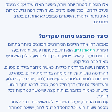
אלו הופכות קטנות יותר ויותר, כאשר האדנואיד אף מצטמק
ונעלם לחלוטין ככל שאנו גדלים, בעוד חלל הפה גדל. למרות
זאת, ניתוח להסרת השקדים מבוצע לא אחת גם בקרב
מבוגרים.
כיצד מתבצע ניתוח שקדים?
כאמור, זהו אחד הליכים הכירורגיים הנפוצים ביותר בתחום
רפואת
אף אוזן גרון
. הוא נחשב לניתוח פשוט יחסית בעל
סיכונים מעטים, אשר יימשך בדרך כלל כשעה ולכן הוא נפוץ
מאוד כבר בגיל קטן.
הניתוח נעשה בהרדמה כללית. כאשר מדובר בילדים קטנים,
ההרדמה נעשית על ידי מומחה בהרדמת ילדים. במהלכו,
מוסרות בלוטות הלימפה הבעייתיות (לרוב, יוסרו שקדי הלוע
והאדנואיד גם יחד) דרך חלל הפה, מבלי לבצע חתך חיצוני
כלשהו. כאמור, מדובר בניתוח קצר, שיימשך 60 דקות לכל
היותר.
עם תום הניתוח, יועבר המטופל להתאוששות. כבר לאחר
מספר שעות הוא יוכל לתפקד כרגיל. לרוב, יישאר המנותח