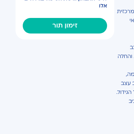
אלו
המרכזית
י
זימון תור
ב
 והחלה
מה,
 עצב
גידול.
יב