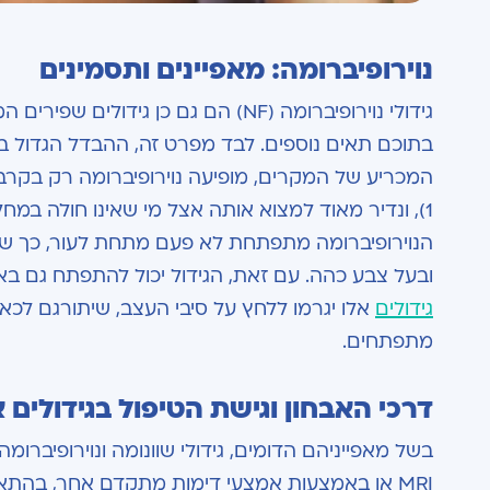
נוירופיברומה: מאפיינים ותסמינים
גידולי נוירופיברומה (NF) הם גם כן
בתוכם תאים נוספים. לבד מפרט זה, ההבדל הגדול ביות
1), ונדיר מאוד למצוא אותה אצל מי שאינו חולה במחלה זו.
הנוירופיברומה מתפתחת לא פעם מתחת לעור, כך שנית
ובעל צבע כהה. עם זאת, הגידול יכול להתפתח גם באי
גידולים
אלו יגרמו ללחץ על סיבי העצב, שיתורגם לכאב
מתפתחים.
דרכי האבחון וגישת הטיפול בגידולים א
בשל מאפייניהם הדומים, גידולי שוונומה ונוירופיברו
MRI או באמצעות אמצעי דימות מתקדם אחר, בהת