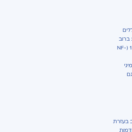
ללים
 ברוב
המכריע של המקרים, מופיעה נוירופיברומה רק בקרב חולים הסובלים מהמחלה התורשתית נוירופיברומטוזיס סוג 1 (NF-
יגי
גם
ב בעזרת
דמות