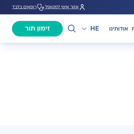
אזור אישי למטופל
רופאים בלבד
HE
זימון תור
אודותינו
EN
צנתורים
מרכז המוז MOHS
The International Department
RU
ל במחלות
צרו קשר
קרדיולוגיה
מרפאת טרום ניתוח
AR
ולוגיה)
מכון EMG
רפואת כאב
 בערמונית
רדיולוגיה
בנק הזרע ותרומת ביצית B-
גיה רובוטית
MOM