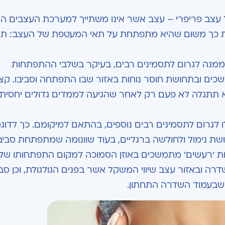
גידול המתפתח על עצב פריפרי – עצב אשר אינו משתייך למערכת העצבים 
את כך משום שהיא מתפתחת על תאי המעטפת של העצב: תא
ע ממנה לגרום לתסמינים רבים, בעיקר בשלבי ההתפתחות
ם ובתחושת חוסר נוחות באזור שבו התפתחה וסביבו. קצ
היא תתגלה לא פעם רק לאחר שהגיעה לממדים גדולים יחסית
ו לגרום לתסמינים רבים נוספים, בהתאם למיקומם. כך לדוג
ת נימול ולחולשה ברגליים, בעוד שוונומה שמתפתחת סביב
ות 'רעשים' מתמשכים באוזן הסמוכה למקום התפתחותו של ה
דרה ובאזור עצב שיווי המשקל אשר בפנים הגולגולת, וכן סב
שבעמוד השדרה התחתון.